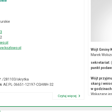
owie
urskie
33
02
wo.pl
w.kozlowo.pl
Wójt Gminy 
Marek Wolsz
sekretariat:
(
punkt podaw
Wójt przyjmu
P
: /281103/skrytka
skarg i wnio
ń
: AE:PL-36651-12197-CGHWH-32
w godzinach 
Wskazane jes
Czytaj więcej
lub osobiste 
Przeczytaj artykuł "Dane kontaktowe"