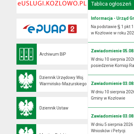
Tablica ogłoszeń
Informacja - Urząd G
Na podstawie § 1 pkt 1
w Kozłowie w roku 2026
Zawiadomienie 05.08.
Archiwum BIP
Otwiera się w nowej karcie
W dniu 10 sierpnia 202
posiedzenie Komisji R
Dziennik Urzędowy Woj.
Zawiadomienie 03.08.
Otwiera się w nowej karcie
Warmińsko-Mazurskiego
W dniu 10 sierpnia 202
Gminy w Kozłowie
Dziennik Ustaw
Otwiera się w nowej karcie
Zawiadomienie 03.08.
W dniu 5 sierpnia 2026
Wniosków i Petycji.