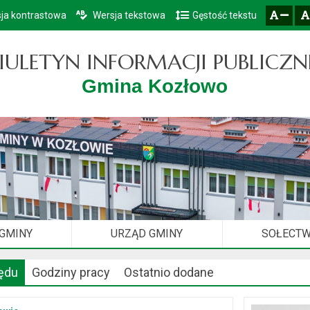
ja kontrastowa
Wersja tekstowa
Gęstość tekstu
Przejdź do głównego menu
Przejdź do mapy serwisu
Przejdź do treści
zresetuj
zmniejsz czcionkę
IULETYN INFORMACJI PUBLICZN
Gmina Kozłowo
 GMINY
URZĄD GMINY
SOŁECT
ędu
Godziny pracy
Ostatnio dodane