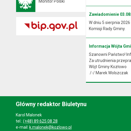
Monitor Polski
Otwiera się w nowej karcie
Zawiadomienie 03.08.
W dniu 5 sierpnia 2026
Komisji Rady Gminy.
Informacja Wójta Gm
Szanowni Państwo! Info
Za utrudnienia przep
Wójt Gminy Kozłowo
/-/ Marek Wolszczak
Główny redaktor Biuletynu
Karol Malonek
tel.:
(+48) 89 625 08 28
e-mail:
k.malonek@kozlowo.pl