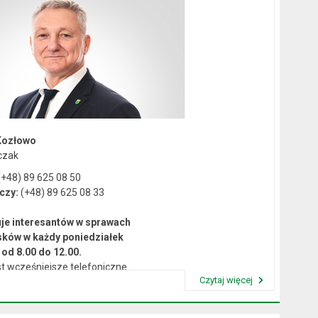
Kozłowo
czak
+48) 89 625 08 50
czy:
(+48) 89 625 08 33
je interesantów w sprawach
sków w każdy poniedziałek
od 8.00 do 12.00.
t wcześniejsze telefoniczne
Czytaj więcej
umówienie się na spotkanie.
Przeczytaj artykuł "Kierownictwo Urzędu"