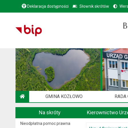
Deklaracja dostępności
Słownik skrótów
Wers
B
GMINA KOZŁOWO
RADA
STRONA GŁÓWNA
Na skróty
Kierownictwo Urz
Nieodpłatna pomoc prawna