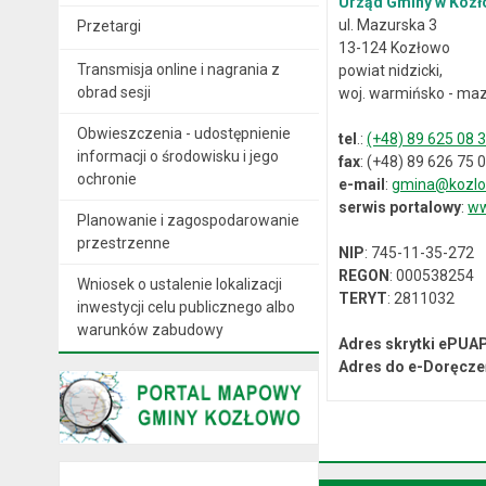
Urząd Gminy w Kozł
ul. Mazurska 3
Przetargi
13-124 Kozłowo
Transmisja online i nagrania z
powiat nidzicki,
obrad sesji
woj. warmińsko - maz
Obwieszczenia - udostępnienie
tel
.:
(+48) 89 625 08 
informacji o środowisku i jego
fax
: (+48) 89 626 75 
ochronie
e-mail
:
gmina@kozlo
serwis portalowy
:
ww
Planowanie i zagospodarowanie
przestrzenne
NIP
: 745-11-35-272
REGON
: 000538254
Wniosek o ustalenie lokalizacji
TERYT
: 2811032
inwestycji celu publicznego albo
warunków zabudowy
Adres skrytki ePUA
Adres do e-Doręcze