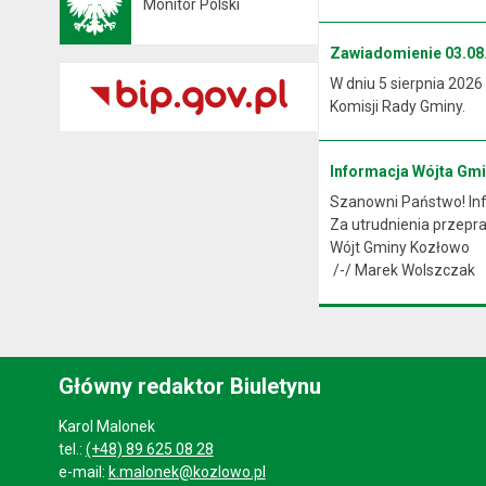
Monitor Polski
Otwiera się w nowej karcie
Zawiadomienie 03.08.
W dniu 5 sierpnia 2026
Komisji Rady Gminy.
Informacja Wójta Gm
Szanowni Państwo! Info
Za utrudnienia przep
Wójt Gminy Kozłowo
/-/ Marek Wolszczak
Główny redaktor Biuletynu
Karol Malonek
tel.:
(+48) 89 625 08 28
e-mail:
k.malonek@kozlowo.pl