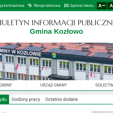
ja kontrastowa
Wersja tekstowa
Gęstość tekstu
Przejdź do głównego menu
Przejdź do mapy serwisu
Przejdź do treści
zresetuj
zmniejsz czcionkę
IULETYN INFORMACJI PUBLICZN
Gmina Kozłowo
 GMINY
URZĄD GMINY
SOŁECT
ędu
Godziny pracy
Ostatnio dodane