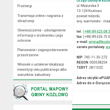
Urząd Gminy w Kozł
ul. Mazurska 3
Przetargi
13-124 Kozłowo
Transmisja online i nagrania z
powiat nidzicki,
obrad sesji
woj. warmińsko - maz
Obwieszczenia - udostępnienie
tel
.:
(+48) 89 625 08 
informacji o środowisku i jego
fax
: (+48) 89 626 75 
ochronie
e-mail
:
gmina@kozlo
serwis portalowy
:
ww
Planowanie i zagospodarowanie
przestrzenne
NIP
: 745-11-35-272
REGON
: 000538254
Wniosek o ustalenie lokalizacji
TERYT
: 2811032
inwestycji celu publicznego albo
warunków zabudowy
Adres skrytki ePUA
Adres do e-Doręcze