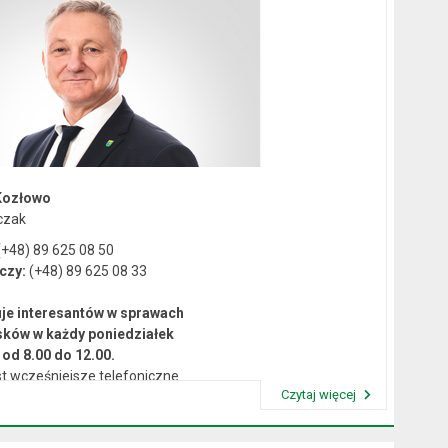
Kozłowo
czak
+48) 89 625 08 50
czy:
(+48) 89 625 08 33
je interesantów w sprawach
sków w każdy poniedziałek
od 8.00 do 12.00.
t wcześniejsze telefoniczne
Czytaj więcej
umówienie się na spotkanie.
Przeczytaj artykuł "Kierownictwo Urzędu"