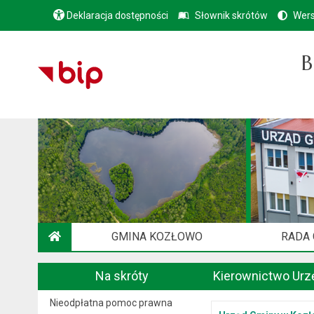
Deklaracja dostępności
Słownik skrótów
Wers
B
GMINA KOZŁOWO
RADA
STRONA GŁÓWNA
Na skróty
Kierownictwo Urz
Nieodpłatna pomoc prawna