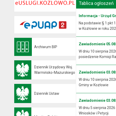
Tablica ogłoszeń
Informacja - Urząd G
Na podstawie § 1 pkt 1
w Kozłowie w roku 2026
Zawiadomienie 05.08.
Archiwum BIP
Otwiera się w nowej karcie
W dniu 10 sierpnia 202
posiedzenie Komisji R
Dziennik Urzędowy Woj.
Zawiadomienie 03.08.
Otwiera się w nowej karcie
Warmińsko-Mazurskiego
W dniu 10 sierpnia 202
Gminy w Kozłowie
Dziennik Ustaw
Otwiera się w nowej karcie
Zawiadomienie 03.08.
W dniu 5 sierpnia 2026
Wniosków i Petycji.