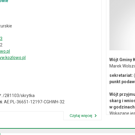
owie
urskie
33
02
wo.pl
w.kozlowo.pl
Wójt Gminy 
Marek Wolsz
sekretariat:
(
punkt podaw
Wójt przyjmu
P
: /281103/skrytka
skarg i wnio
ń
: AE:PL-36651-12197-CGHWH-32
w godzinach 
Wskazane jes
Czytaj więcej
lub osobiste 
Przeczytaj artykuł "Dane kontaktowe"