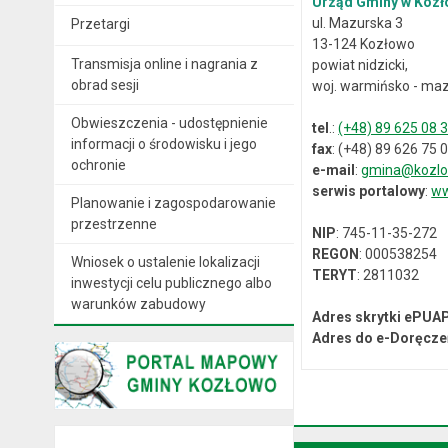
Urząd Gminy w Kozł
ul. Mazurska 3
Przetargi
13-124 Kozłowo
Transmisja online i nagrania z
powiat nidzicki,
obrad sesji
woj. warmińsko - maz
Obwieszczenia - udostępnienie
tel
.:
(+48) 89 625 08 
informacji o środowisku i jego
fax
: (+48) 89 626 75 
ochronie
e-mail
:
gmina@kozlo
serwis portalowy
:
ww
Planowanie i zagospodarowanie
przestrzenne
NIP
: 745-11-35-272
REGON
: 000538254
Wniosek o ustalenie lokalizacji
TERYT
: 2811032
inwestycji celu publicznego albo
warunków zabudowy
Adres skrytki ePUA
Adres do e-Doręcze