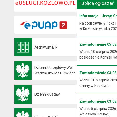
Tablica ogłoszeń
Informacja - Urząd G
Na podstawie § 1 pkt 1
w Kozłowie w roku 2026
Zawiadomienie 05.08.
Archiwum BIP
Otwiera się w nowej karcie
W dniu 10 sierpnia 202
posiedzenie Komisji R
Dziennik Urzędowy Woj.
Zawiadomienie 03.08.
Otwiera się w nowej karcie
Warmińsko-Mazurskiego
W dniu 10 sierpnia 202
Gminy w Kozłowie
Dziennik Ustaw
Otwiera się w nowej karcie
Zawiadomienie 03.08.
W dniu 5 sierpnia 2026
Wniosków i Petycji.