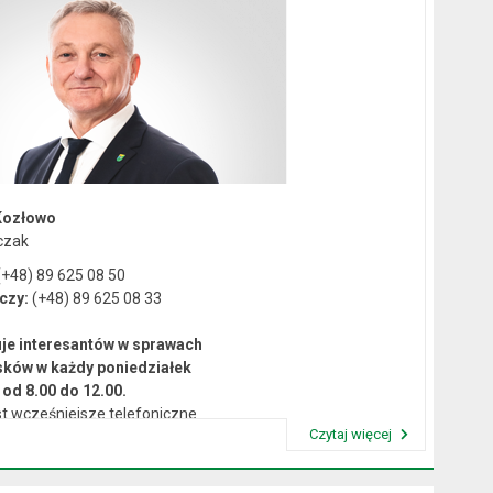
Kozłowo
czak
+48) 89 625 08 50
czy:
(+48) 89 625 08 33
je interesantów w sprawach
sków w każdy poniedziałek
od 8.00 do 12.00.
t wcześniejsze telefoniczne
Czytaj więcej
umówienie się na spotkanie.
Przeczytaj artykuł "Kierownictwo Urzędu"