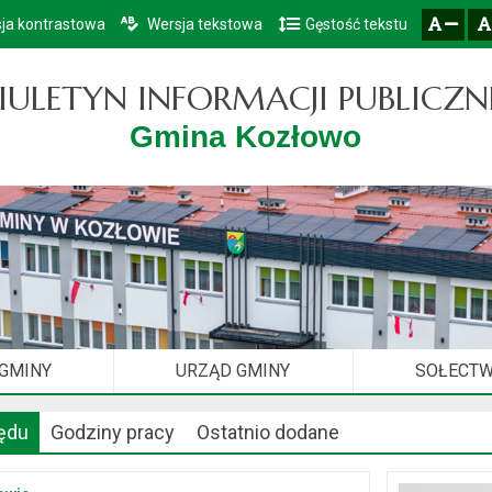
ja kontrastowa
Wersja tekstowa
Gęstość tekstu
Przejdź do głównego menu
Przejdź do mapy serwisu
Przejdź do treści
zresetuj
zmniejsz czcionkę
IULETYN INFORMACJI PUBLICZN
Gmina Kozłowo
 GMINY
URZĄD GMINY
SOŁECT
ędu
Godziny pracy
Ostatnio dodane