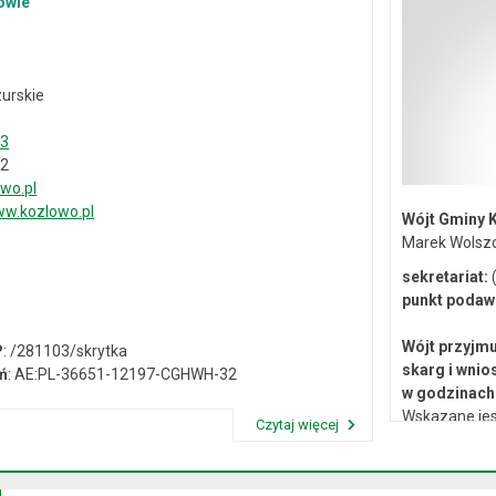
owie
urskie
33
02
wo.pl
w.kozlowo.pl
Wójt Gminy 
Marek Wolsz
sekretariat:
(
punkt podaw
Wójt przyjmu
P
: /281103/skrytka
skarg i wnio
ń
: AE:PL-36651-12197-CGHWH-32
w godzinach 
Wskazane jes
Czytaj więcej
lub osobiste 
Przeczytaj artykuł "Dane kontaktowe"