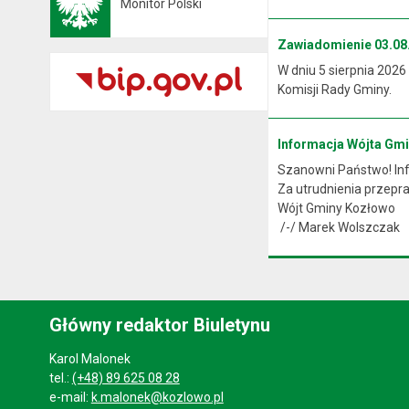
Monitor Polski
Otwiera się w nowej karcie
Zawiadomienie 03.08.
W dniu 5 sierpnia 2026
Komisji Rady Gminy.
Informacja Wójta Gm
Szanowni Państwo! Info
Za utrudnienia przep
Wójt Gminy Kozłowo
/-/ Marek Wolszczak
Główny redaktor Biuletynu
Karol Malonek
tel.:
(+48) 89 625 08 28
e-mail:
k.malonek@kozlowo.pl