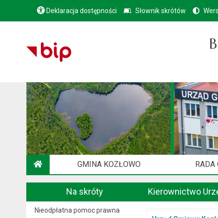
Deklaracja dostępności
Słownik skrótów
Wers
B
GMINA KOZŁOWO
RADA
STRONA GŁÓWNA
Na skróty
Kierownictwo Urz
Nieodpłatna pomoc prawna