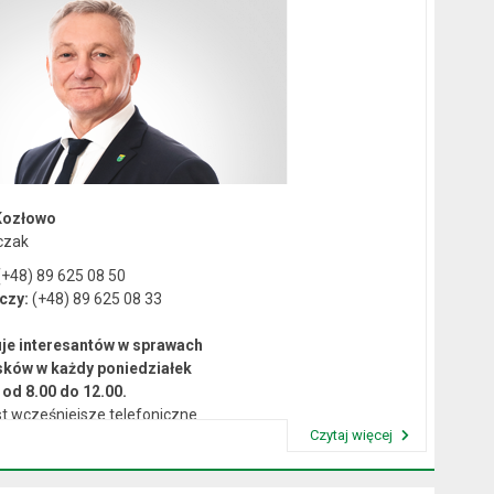
Kozłowo
czak
+48) 89 625 08 50
czy:
(+48) 89 625 08 33
je interesantów w sprawach
sków w każdy poniedziałek
od 8.00 do 12.00.
t wcześniejsze telefoniczne
Czytaj więcej
umówienie się na spotkanie.
Przeczytaj artykuł "Kierownictwo Urzędu"