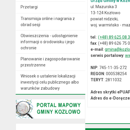
Urząd Gminy w Kozł
ul. Mazurska 3
Przetargi
13-124 Kozłowo
Transmisja online i nagrania z
powiat nidzicki,
obrad sesji
woj. warmińsko - maz
Obwieszczenia - udostępnienie
tel
.:
(+48) 89 625 08 
informacji o środowisku i jego
fax
: (+48) 89 626 75 
ochronie
e-mail
:
gmina@kozlo
serwis portalowy
:
ww
Planowanie i zagospodarowanie
przestrzenne
NIP
: 745-11-35-272
REGON
: 000538254
Wniosek o ustalenie lokalizacji
TERYT
: 2811032
inwestycji celu publicznego albo
warunków zabudowy
Adres skrytki ePUA
Adres do e-Doręcze