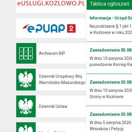
Tablica ogłoszeń
Informacja - Urząd G
Na podstawie § 1 pkt 1
w Kozłowie w roku 2026
Zawiadomienie 05.08.
Archiwum BIP
Otwiera się w nowej karcie
W dniu 10 sierpnia 202
posiedzenie Komisji R
Dziennik Urzędowy Woj.
Zawiadomienie 03.08.
Otwiera się w nowej karcie
Warmińsko-Mazurskiego
W dniu 10 sierpnia 202
Gminy w Kozłowie
Dziennik Ustaw
Otwiera się w nowej karcie
Zawiadomienie 03.08.
W dniu 5 sierpnia 2026
Wniosków i Petycji.