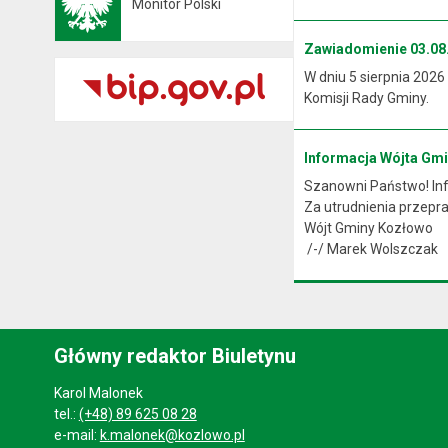
Monitor Polski
Otwiera się w nowej karcie
Zawiadomienie 03.08.
W dniu 5 sierpnia 2026
Komisji Rady Gminy.
Informacja Wójta Gm
Szanowni Państwo! Info
Za utrudnienia przep
Wójt Gminy Kozłowo
/-/ Marek Wolszczak
Główny redaktor Biuletynu
Karol Malonek
tel.:
(+48) 89 625 08 28
e-mail:
k.malonek@kozlowo.pl