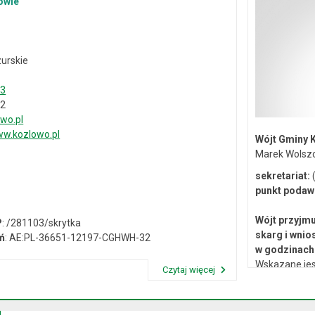
owie
urskie
33
02
wo.pl
w.kozlowo.pl
Wójt Gminy 
Marek Wolsz
sekretariat:
(
punkt podaw
Wójt przyjmu
P
: /281103/skrytka
skarg i wnio
ń
: AE:PL-36651-12197-CGHWH-32
w godzinach 
Wskazane jes
Czytaj więcej
lub osobiste 
Przeczytaj artykuł "Dane kontaktowe"