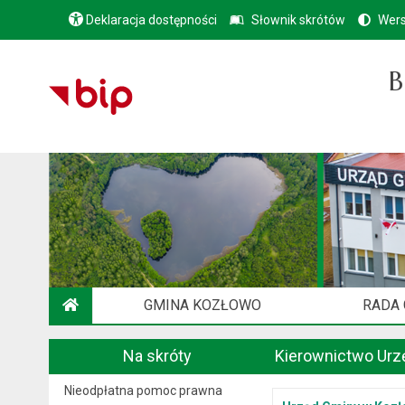
Deklaracja dostępności
Słownik skrótów
Wers
B
GMINA KOZŁOWO
RADA
STRONA GŁÓWNA
Na skróty
Kierownictwo Urz
Nieodpłatna pomoc prawna