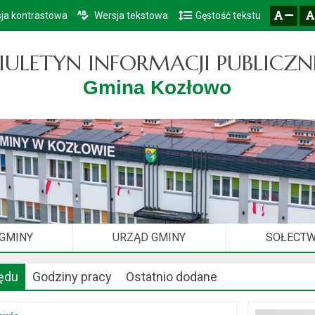
ja kontrastowa
Wersja tekstowa
Gęstość tekstu
Przejdź do głównego menu
Przejdź do mapy serwisu
Przejdź do treści
zresetuj
zmniejsz czcionkę
IULETYN INFORMACJI PUBLICZN
Gmina Kozłowo
 GMINY
URZĄD GMINY
SOŁECT
ędu
Godziny pracy
Ostatnio dodane