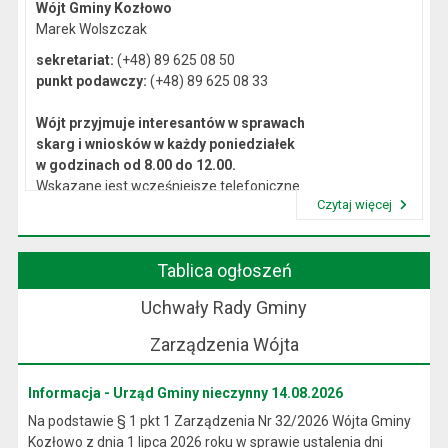
Wójt Gminy Kozłowo
Marek Wolszczak
sekretariat:
(+48) 89 625 08 50
punkt podawczy:
(+48) 89 625 08 33
Wójt przyjmuje interesantów w sprawach
skarg i wniosków w każdy poniedziałek
w godzinach od 8.00 do 12.00.
Wskazane jest wcześniejsze telefoniczne
Czytaj więcej
lub osobiste umówienie się na spotkanie.
Przeczytaj artykuł "Kierownictwo Urzędu"
Tablica ogłoszeń
Uchwały Rady Gminy
Zarządzenia Wójta
Informacja - Urząd Gminy nieczynny 14.08.2026
Na podstawie § 1 pkt 1 Zarządzenia Nr 32/2026 Wójta Gminy
Kozłowo z dnia 1 lipca 2026 roku w sprawie ustalenia dni