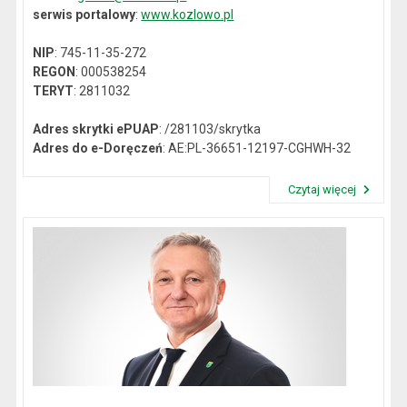
serwis portalowy
:
www.kozlowo.pl
NIP
: 745-11-35-272
REGON
: 000538254
TERYT
: 2811032
Adres skrytki ePUAP
: /281103/skrytka
Adres do e-Doręczeń
: AE:PL-36651-12197-CGHWH-32
Czytaj więcej
Przeczytaj artykuł "Dane kontaktowe"