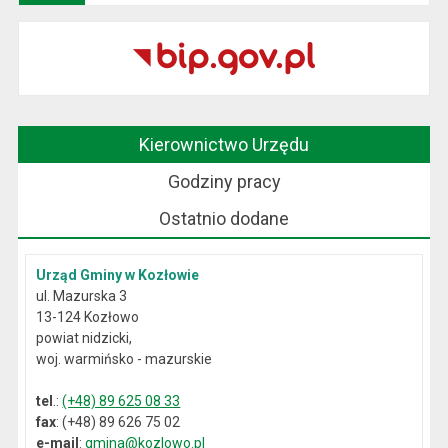
Kierownictwo Urzędu
Godziny pracy
Ostatnio dodane
Urząd Gminy w Kozłowie
ul. Mazurska 3
13-124 Kozłowo
powiat nidzicki,
woj. warmińsko - mazurskie
tel
.:
(+48) 89 625 08 33
fax
: (+48) 89 626 75 02
e-mail
:
gmina@kozlowo.pl