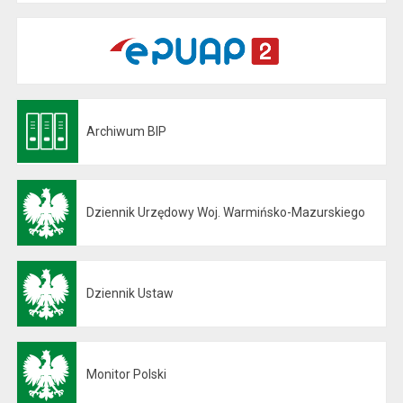
Archiwum BIP
Otwiera się w nowej karcie
Dziennik Urzędowy Woj. Warmińsko-Mazurskiego
Otwiera się w nowej karcie
Dziennik Ustaw
Otwiera się w nowej karcie
Monitor Polski
Otwiera się w nowej karcie