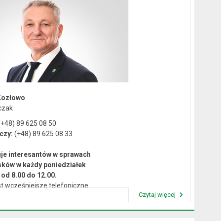
Kozłowo
czak
+48) 89 625 08 50
czy:
(+48) 89 625 08 33
je interesantów w sprawach
sków w każdy poniedziałek
od 8.00 do 12.00.
t wcześniejsze telefoniczne
Czytaj więcej
umówienie się na spotkanie.
Przeczytaj artykuł "Kierownictwo Urzędu"