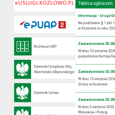
Tablica ogłoszeń
Informacja - Urząd G
Na podstawie § 1 pkt 1
w Kozłowie w roku 2026
Zawiadomienie 05.08.
Archiwum BIP
Otwiera się w nowej karcie
W dniu 10 sierpnia 202
posiedzenie Komisji R
Dziennik Urzędowy Woj.
Zawiadomienie 03.08.
Otwiera się w nowej karcie
Warmińsko-Mazurskiego
W dniu 10 sierpnia 202
Gminy w Kozłowie
Dziennik Ustaw
Otwiera się w nowej karcie
Zawiadomienie 03.08.
W dniu 5 sierpnia 2026
Wniosków i Petycji.