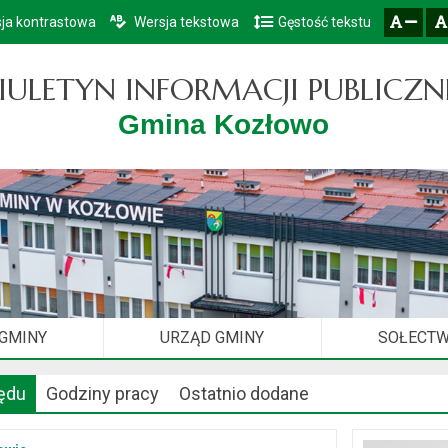
ja kontrastowa
Wersja tekstowa
Gęstość tekstu
Przejdź do głównego menu
Przejdź do mapy serwisu
Przejdź do treści
zresetuj
zmniejsz czcionkę
IULETYN INFORMACJI PUBLICZN
Gmina Kozłowo
 GMINY
URZĄD GMINY
SOŁECT
ędu
Godziny pracy
Ostatnio dodane