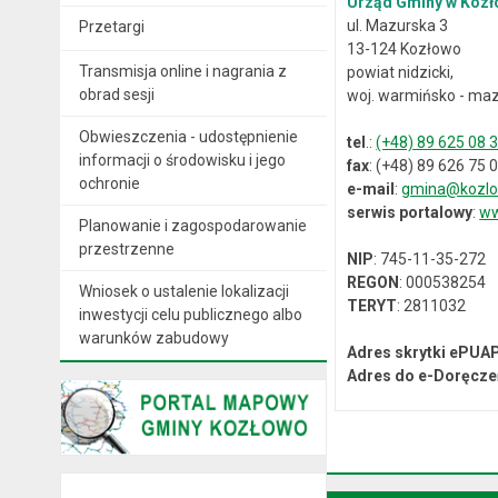
Urząd Gminy w Kozł
ul. Mazurska 3
Przetargi
13-124 Kozłowo
Transmisja online i nagrania z
powiat nidzicki,
obrad sesji
woj. warmińsko - maz
Obwieszczenia - udostępnienie
tel
.:
(+48) 89 625 08 
informacji o środowisku i jego
fax
: (+48) 89 626 75 
ochronie
e-mail
:
gmina@kozlo
serwis portalowy
:
ww
Planowanie i zagospodarowanie
przestrzenne
NIP
: 745-11-35-272
REGON
: 000538254
Wniosek o ustalenie lokalizacji
TERYT
: 2811032
inwestycji celu publicznego albo
warunków zabudowy
Adres skrytki ePUA
Adres do e-Doręcze