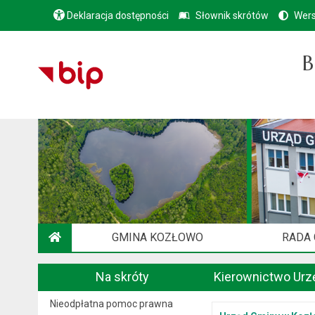
Deklaracja dostępności
Słownik skrótów
Wers
B
GMINA KOZŁOWO
RADA
STRONA GŁÓWNA
Na skróty
Kierownictwo Urz
Nieodpłatna pomoc prawna