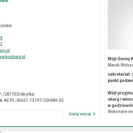
owie
urskie
33
02
wo.pl
w.kozlowo.pl
Wójt Gminy 
Marek Wolsz
sekretariat:
(
punkt podaw
Wójt przyjmu
P
: /281103/skrytka
skarg i wnio
ń
: AE:PL-36651-12197-CGHWH-32
w godzinach 
Wskazane jes
Czytaj więcej
lub osobiste 
Przeczytaj artykuł "Dane kontaktowe"