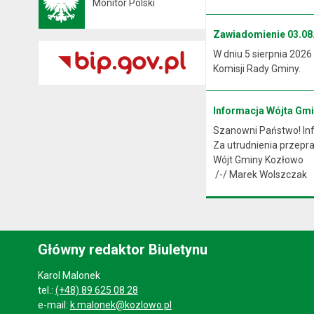
Monitor Polski
Otwiera się w nowej karcie
Zawiadomienie 03.08.
W dniu 5 sierpnia 2026
Komisji Rady Gminy.
Informacja Wójta Gm
Szanowni Państwo! Info
Za utrudnienia przep
Wójt Gminy Kozłowo
/-/ Marek Wolszczak
Główny redaktor Biuletynu
Karol Malonek
tel.:
(+48) 89 625 08 28
e-mail:
k.malonek@kozlowo.pl