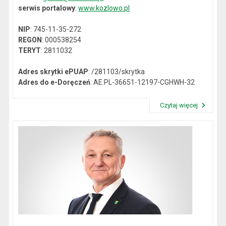
serwis portalowy
:
www.kozlowo.pl
NIP
: 745-11-35-272
REGON
: 000538254
TERYT
: 2811032
Adres skrytki ePUAP
: /281103/skrytka
Adres do e-Doręczeń
: AE:PL-36651-12197-CGHWH-32
Czytaj więcej
Przeczytaj artykuł "Dane kontaktowe"