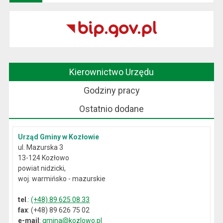
Kierownictwo Urzędu
Godziny pracy
Ostatnio dodane
Urząd Gminy w Kozłowie
ul. Mazurska 3
13-124 Kozłowo
powiat nidzicki,
woj. warmińsko - mazurskie
tel
.:
(+48) 89 625 08 33
fax
: (+48) 89 626 75 02
e-mail
:
gmina@kozlowo.pl