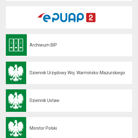
Archiwum BIP
Otwiera się w nowej karcie
Dziennik Urzędowy Woj. Warmińsko-Mazurskiego
Otwiera się w nowej karcie
Dziennik Ustaw
Otwiera się w nowej karcie
Monitor Polski
Otwiera się w nowej karcie