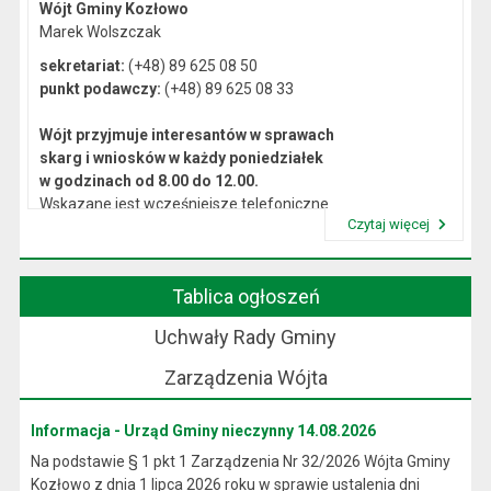
Wójt Gminy Kozłowo
Marek Wolszczak
sekretariat:
(+48) 89 625 08 50
punkt podawczy:
(+48) 89 625 08 33
Wójt przyjmuje interesantów w sprawach
skarg i wniosków w każdy poniedziałek
w godzinach od 8.00 do 12.00.
Wskazane jest wcześniejsze telefoniczne
Czytaj więcej
lub osobiste umówienie się na spotkanie.
Przeczytaj artykuł "Kierownictwo Urzędu"
Tablica ogłoszeń
Uchwały Rady Gminy
Zarządzenia Wójta
Informacja - Urząd Gminy nieczynny 14.08.2026
Na podstawie § 1 pkt 1 Zarządzenia Nr 32/2026 Wójta Gminy
Kozłowo z dnia 1 lipca 2026 roku w sprawie ustalenia dni