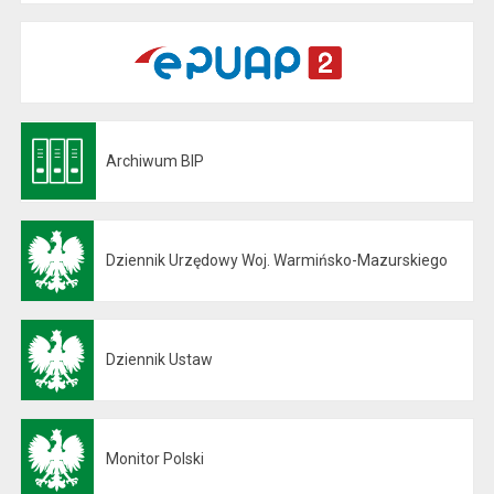
Archiwum BIP
Otwiera się w nowej karcie
Dziennik Urzędowy Woj. Warmińsko-Mazurskiego
Otwiera się w nowej karcie
Dziennik Ustaw
Otwiera się w nowej karcie
Monitor Polski
Otwiera się w nowej karcie