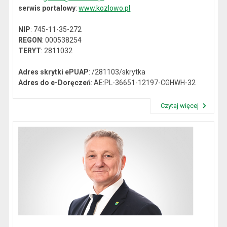
serwis portalowy
:
www.kozlowo.pl
NIP
: 745-11-35-272
REGON
: 000538254
TERYT
: 2811032
Adres skrytki ePUAP
: /281103/skrytka
Adres do e-Doręczeń
: AE:PL-36651-12197-CGHWH-32
Czytaj więcej
Przeczytaj artykuł "Dane kontaktowe"