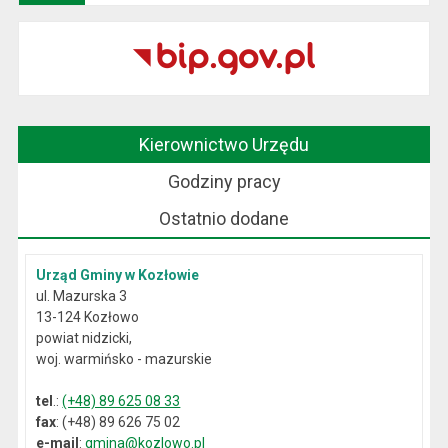
Kierownictwo Urzędu
Godziny pracy
Ostatnio dodane
Urząd Gminy w Kozłowie
ul. Mazurska 3
13-124 Kozłowo
powiat nidzicki,
woj. warmińsko - mazurskie
tel
.:
(+48) 89 625 08 33
fax
: (+48) 89 626 75 02
e-mail
:
gmina@kozlowo.pl