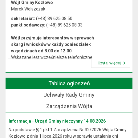
Wójt Gminy Kozłowo
Marek Wolszczak
sekretariat:
(+48) 89 625 08 50
punkt podawczy:
(+48) 89 625 08 33
Wójt przyjmuje interesantów w sprawach
skarg i wniosków w każdy poniedziałek
w godzinach od 8.00 do 12.00.
Wskazane jest wcześniejsze telefoniczne
Czytaj więcej
lub osobiste umówienie się na spotkanie.
Przeczytaj artykuł "Kierownictwo Urzędu"
Tablica ogłoszeń
Uchwały Rady Gminy
Zarządzenia Wójta
Informacja - Urząd Gminy nieczynny 14.08.2026
Na podstawie § 1 pkt 1 Zarządzenia Nr 32/2026 Wójta Gminy
Kozłowo z dnia 1 lipca 2026 roku w sprawie ustalenia dni