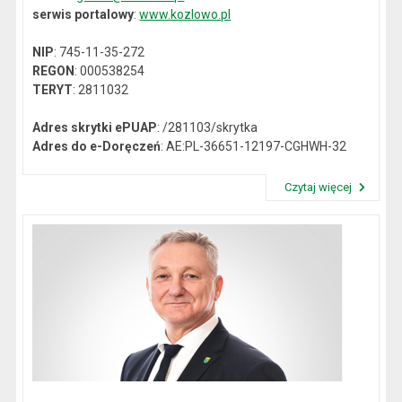
serwis portalowy
:
www.kozlowo.pl
NIP
: 745-11-35-272
REGON
: 000538254
TERYT
: 2811032
Adres skrytki ePUAP
: /281103/skrytka
Adres do e-Doręczeń
: AE:PL-36651-12197-CGHWH-32
Czytaj więcej
Przeczytaj artykuł "Dane kontaktowe"