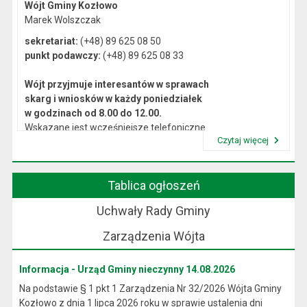
Wójt Gminy Kozłowo
Marek Wolszczak
sekretariat:
(+48) 89 625 08 50
punkt podawczy:
(+48) 89 625 08 33
Wójt przyjmuje interesantów w sprawach
skarg i wniosków w każdy poniedziałek
w godzinach od 8.00 do 12.00.
Wskazane jest wcześniejsze telefoniczne
Czytaj więcej
lub osobiste umówienie się na spotkanie.
Przeczytaj artykuł "Kierownictwo Urzędu"
Tablica ogłoszeń
Uchwały Rady Gminy
Zarządzenia Wójta
Informacja - Urząd Gminy nieczynny 14.08.2026
Na podstawie § 1 pkt 1 Zarządzenia Nr 32/2026 Wójta Gminy
Kozłowo z dnia 1 lipca 2026 roku w sprawie ustalenia dni