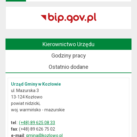
Kierownictwo Urzędu
Godziny pracy
Ostatnio dodane
Urząd Gminy w Kozłowie
ul. Mazurska 3
13-124 Kozłowo
powiat nidzicki,
woj. warmińsko - mazurskie
tel
.:
(+48) 89 625 08 33
fax
: (+48) 89 626 75 02
e-mail
:
gmina@kozlowo.pl