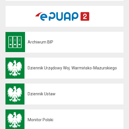
Archiwum BIP
Otwiera się w nowej karcie
Dziennik Urzędowy Woj. Warmińsko-Mazurskiego
Otwiera się w nowej karcie
Dziennik Ustaw
Otwiera się w nowej karcie
Monitor Polski
Otwiera się w nowej karcie