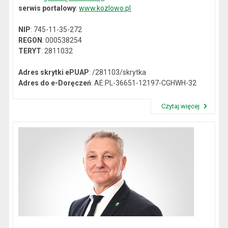
serwis portalowy
:
www.kozlowo.pl
NIP
: 745-11-35-272
REGON
: 000538254
TERYT
: 2811032
Adres skrytki ePUAP
: /281103/skrytka
Adres do e-Doręczeń
: AE:PL-36651-12197-CGHWH-32
Czytaj więcej
Przeczytaj artykuł "Dane kontaktowe"