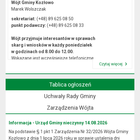
Wójt Gminy Kozłowo
Marek Wolszczak
sekretariat:
(+48) 89 625 08 50
punkt podawczy:
(+48) 89 625 08 33
Wójt przyjmuje interesantów w sprawach
skarg i wniosków w każdy poniedziałek
w godzinach od 8.00 do 12.00.
Wskazane jest wcześniejsze telefoniczne
Czytaj więcej
lub osobiste umówienie się na spotkanie.
Przeczytaj artykuł "Kierownictwo Urzędu"
Tablica ogłoszeń
Uchwały Rady Gminy
Zarządzenia Wójta
Informacja - Urząd Gminy nieczynny 14.08.2026
Na podstawie § 1 pkt 1 Zarządzenia Nr 32/2026 Wójta Gminy
Kozłowo z dnia 1 lipca 2026 roku w sprawie ustalenia dni