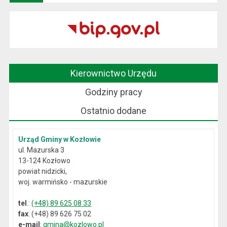
Kierownictwo Urzędu
Godziny pracy
Ostatnio dodane
Urząd Gminy w Kozłowie
ul. Mazurska 3
13-124 Kozłowo
powiat nidzicki,
woj. warmińsko - mazurskie
tel
.:
(+48) 89 625 08 33
fax
: (+48) 89 626 75 02
e-mail
:
gmina@kozlowo.pl