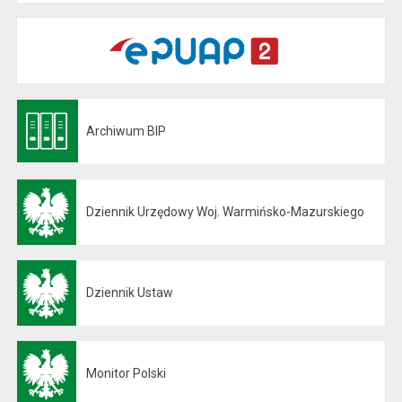
Archiwum BIP
Otwiera się w nowej karcie
Dziennik Urzędowy Woj. Warmińsko-Mazurskiego
Otwiera się w nowej karcie
Dziennik Ustaw
Otwiera się w nowej karcie
Monitor Polski
Otwiera się w nowej karcie