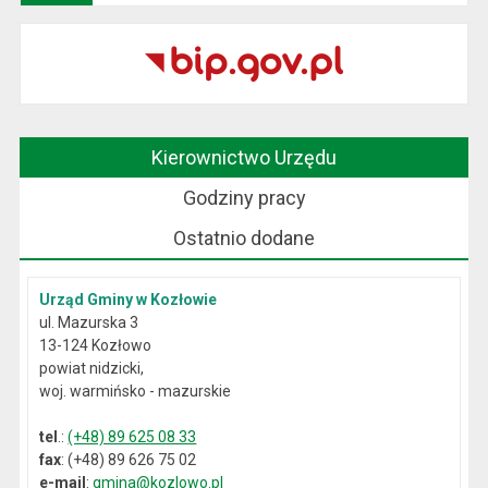
Kierownictwo Urzędu
Godziny pracy
Ostatnio dodane
Urząd Gminy w Kozłowie
ul. Mazurska 3
13-124 Kozłowo
powiat nidzicki,
woj. warmińsko - mazurskie
tel
.:
(+48) 89 625 08 33
fax
: (+48) 89 626 75 02
e-mail
:
gmina@kozlowo.pl