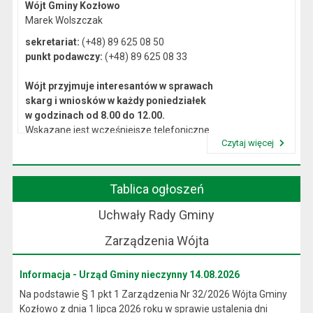
Wójt Gminy Kozłowo
Marek Wolszczak
sekretariat:
(+48) 89 625 08 50
punkt podawczy:
(+48) 89 625 08 33
Wójt przyjmuje interesantów w sprawach
skarg i wniosków w każdy poniedziałek
w godzinach od 8.00 do 12.00.
Wskazane jest wcześniejsze telefoniczne
Czytaj więcej
lub osobiste umówienie się na spotkanie.
Przeczytaj artykuł "Kierownictwo Urzędu"
Tablica ogłoszeń
Uchwały Rady Gminy
Zarządzenia Wójta
Informacja - Urząd Gminy nieczynny 14.08.2026
Na podstawie § 1 pkt 1 Zarządzenia Nr 32/2026 Wójta Gminy
Kozłowo z dnia 1 lipca 2026 roku w sprawie ustalenia dni