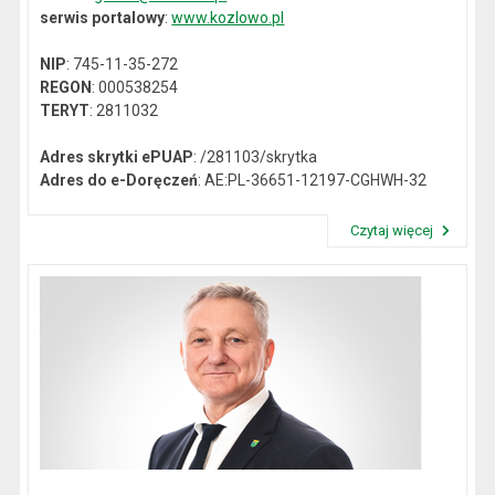
serwis portalowy
:
www.kozlowo.pl
NIP
: 745-11-35-272
REGON
: 000538254
TERYT
: 2811032
Adres skrytki ePUAP
: /281103/skrytka
Adres do e-Doręczeń
: AE:PL-36651-12197-CGHWH-32
Czytaj więcej
Przeczytaj artykuł "Dane kontaktowe"