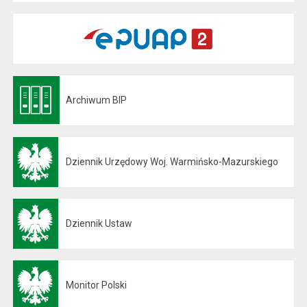
Archiwum BIP
Otwiera się w nowej karcie
Dziennik Urzędowy Woj. Warmińsko-Mazurskiego
Otwiera się w nowej karcie
Dziennik Ustaw
Otwiera się w nowej karcie
Monitor Polski
Otwiera się w nowej karcie