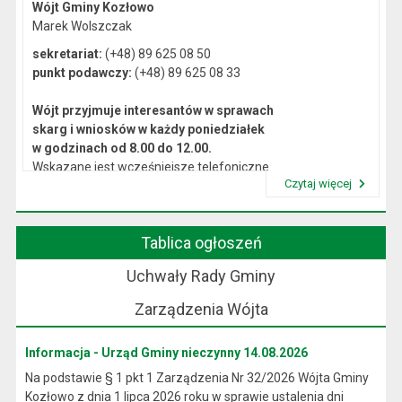
Wójt Gminy Kozłowo
Marek Wolszczak
sekretariat:
(+48) 89 625 08 50
punkt podawczy:
(+48) 89 625 08 33
Wójt przyjmuje interesantów w sprawach
skarg i wniosków w każdy poniedziałek
w godzinach od 8.00 do 12.00.
Wskazane jest wcześniejsze telefoniczne
Czytaj więcej
lub osobiste umówienie się na spotkanie.
Przeczytaj artykuł "Kierownictwo Urzędu"
Tablica ogłoszeń
Uchwały Rady Gminy
Zarządzenia Wójta
Informacja - Urząd Gminy nieczynny 14.08.2026
Na podstawie § 1 pkt 1 Zarządzenia Nr 32/2026 Wójta Gminy
Kozłowo z dnia 1 lipca 2026 roku w sprawie ustalenia dni