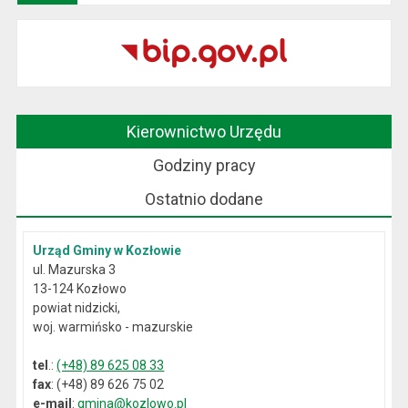
Kierownictwo Urzędu
Godziny pracy
Ostatnio dodane
Urząd Gminy w Kozłowie
ul. Mazurska 3
13-124 Kozłowo
powiat nidzicki,
woj. warmińsko - mazurskie
tel
.:
(+48) 89 625 08 33
fax
: (+48) 89 626 75 02
e-mail
:
gmina@kozlowo.pl