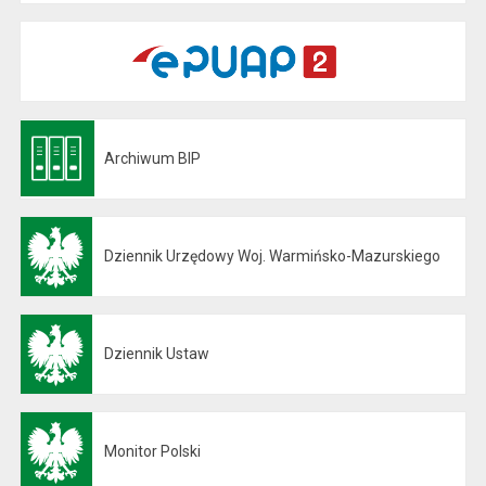
Archiwum BIP
Otwiera się w nowej karcie
Dziennik Urzędowy Woj. Warmińsko-Mazurskiego
Otwiera się w nowej karcie
Dziennik Ustaw
Otwiera się w nowej karcie
Monitor Polski
Otwiera się w nowej karcie