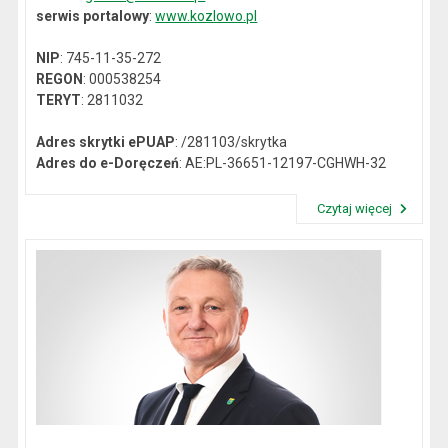
serwis portalowy
:
www.kozlowo.pl
NIP
: 745-11-35-272
REGON
: 000538254
TERYT
: 2811032
Adres skrytki ePUAP
: /281103/skrytka
Adres do e-Doręczeń
: AE:PL-36651-12197-CGHWH-32
Czytaj więcej
Przeczytaj artykuł "Dane kontaktowe"