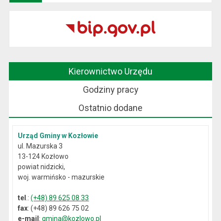
Kierownictwo Urzędu
Godziny pracy
Ostatnio dodane
Urząd Gminy w Kozłowie
ul. Mazurska 3
13-124 Kozłowo
powiat nidzicki,
woj. warmińsko - mazurskie
tel
.:
(+48) 89 625 08 33
fax
: (+48) 89 626 75 02
e-mail
:
gmina@kozlowo.pl