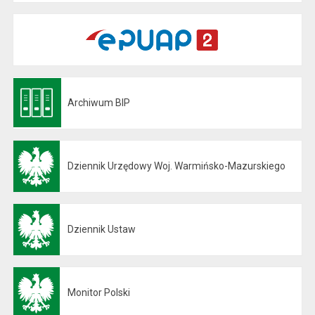
Archiwum BIP
Otwiera się w nowej karcie
Dziennik Urzędowy Woj. Warmińsko-Mazurskiego
Otwiera się w nowej karcie
Dziennik Ustaw
Otwiera się w nowej karcie
Monitor Polski
Otwiera się w nowej karcie