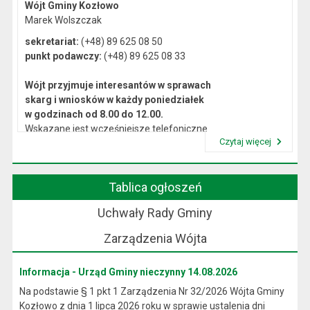
Wójt Gminy Kozłowo
Marek Wolszczak
sekretariat:
(+48) 89 625 08 50
punkt podawczy:
(+48) 89 625 08 33
Wójt przyjmuje interesantów w sprawach
skarg i wniosków w każdy poniedziałek
w godzinach od 8.00 do 12.00.
Wskazane jest wcześniejsze telefoniczne
Czytaj więcej
lub osobiste umówienie się na spotkanie.
Przeczytaj artykuł "Kierownictwo Urzędu"
Tablica ogłoszeń
Uchwały Rady Gminy
Zarządzenia Wójta
Informacja - Urząd Gminy nieczynny 14.08.2026
Na podstawie § 1 pkt 1 Zarządzenia Nr 32/2026 Wójta Gminy
Kozłowo z dnia 1 lipca 2026 roku w sprawie ustalenia dni