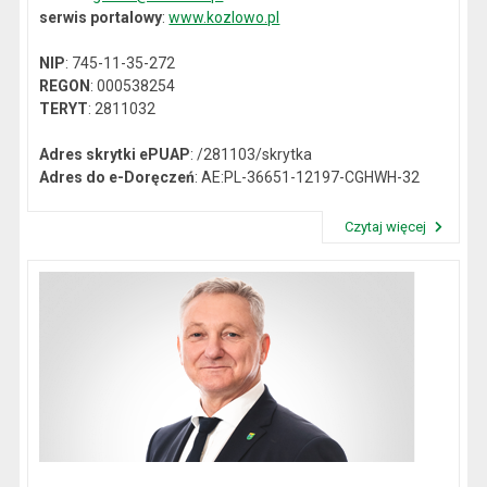
serwis portalowy
:
www.kozlowo.pl
NIP
: 745-11-35-272
REGON
: 000538254
TERYT
: 2811032
Adres skrytki ePUAP
: /281103/skrytka
Adres do e-Doręczeń
: AE:PL-36651-12197-CGHWH-32
Czytaj więcej
Przeczytaj artykuł "Dane kontaktowe"