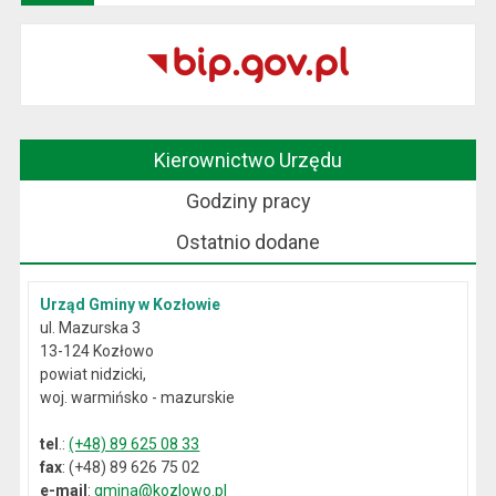
Kierownictwo Urzędu
Godziny pracy
Ostatnio dodane
Urząd Gminy w Kozłowie
ul. Mazurska 3
13-124 Kozłowo
powiat nidzicki,
woj. warmińsko - mazurskie
tel
.:
(+48) 89 625 08 33
fax
: (+48) 89 626 75 02
e-mail
:
gmina@kozlowo.pl