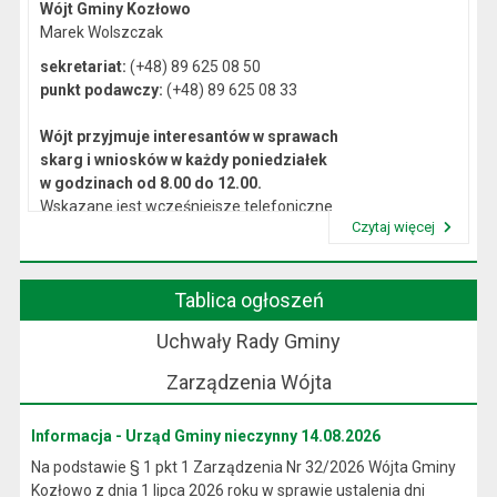
Wójt Gminy Kozłowo
Marek Wolszczak
sekretariat:
(+48) 89 625 08 50
punkt podawczy:
(+48) 89 625 08 33
Wójt przyjmuje interesantów w sprawach
skarg i wniosków w każdy poniedziałek
w godzinach od 8.00 do 12.00.
Wskazane jest wcześniejsze telefoniczne
Czytaj więcej
lub osobiste umówienie się na spotkanie.
Przeczytaj artykuł "Kierownictwo Urzędu"
Tablica ogłoszeń
Uchwały Rady Gminy
Zarządzenia Wójta
Informacja - Urząd Gminy nieczynny 14.08.2026
Na podstawie § 1 pkt 1 Zarządzenia Nr 32/2026 Wójta Gminy
Kozłowo z dnia 1 lipca 2026 roku w sprawie ustalenia dni