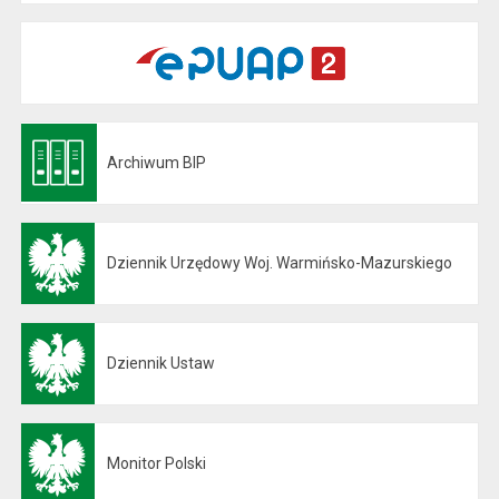
Archiwum BIP
Otwiera się w nowej karcie
Dziennik Urzędowy Woj. Warmińsko-Mazurskiego
Otwiera się w nowej karcie
Dziennik Ustaw
Otwiera się w nowej karcie
Monitor Polski
Otwiera się w nowej karcie