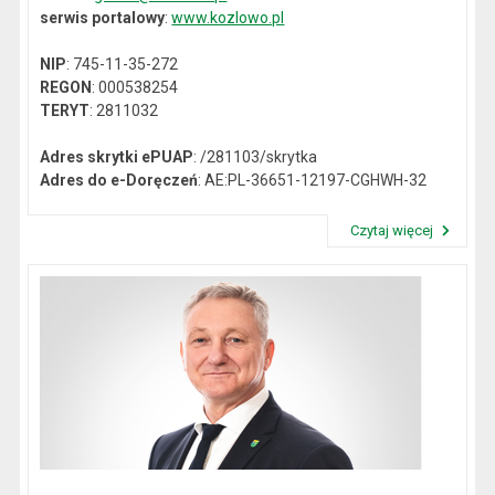
serwis portalowy
:
www.kozlowo.pl
NIP
: 745-11-35-272
REGON
: 000538254
TERYT
: 2811032
Adres skrytki ePUAP
: /281103/skrytka
Adres do e-Doręczeń
: AE:PL-36651-12197-CGHWH-32
Czytaj więcej
Przeczytaj artykuł "Dane kontaktowe"