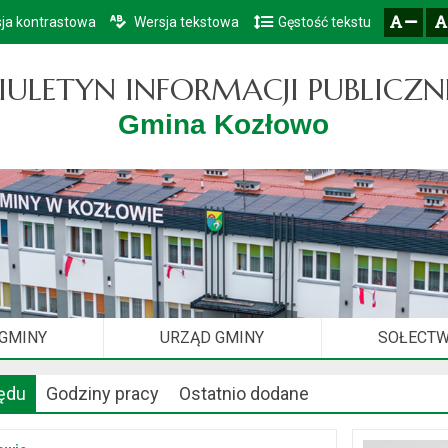
ja kontrastowa
Wersja tekstowa
Gęstość tekstu
Przejdź do głównego menu
Przejdź do mapy serwisu
Przejdź do treści
zresetuj
zmniejsz czcionkę
IULETYN INFORMACJI PUBLICZN
Gmina Kozłowo
 GMINY
URZĄD GMINY
SOŁECT
ędu
Godziny pracy
Ostatnio dodane