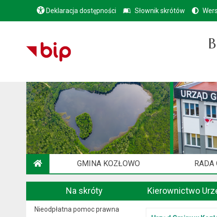
Deklaracja dostępności
Słownik skrótów
Wers
B
GMINA KOZŁOWO
RADA
STRONA GŁÓWNA
Na skróty
Kierownictwo Urz
Nieodpłatna pomoc prawna