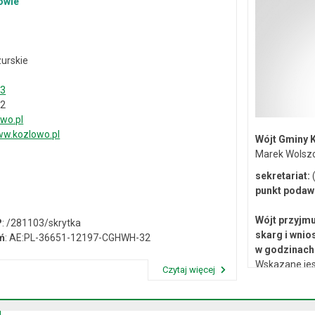
owie
urskie
33
02
wo.pl
w.kozlowo.pl
Wójt Gminy 
Marek Wolsz
sekretariat:
(
punkt podaw
Wójt przyjmu
P
: /281103/skrytka
skarg i wnio
ń
: AE:PL-36651-12197-CGHWH-32
w godzinach 
Wskazane jes
Czytaj więcej
lub osobiste 
Przeczytaj artykuł "Dane kontaktowe"