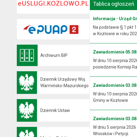
Tablica ogłoszeń
Informacja - Urząd G
Na podstawie § 1 pkt 1
w Kozłowie w roku 2026
Zawiadomienie 05.08.
Archiwum BIP
Otwiera się w nowej karcie
W dniu 10 sierpnia 202
posiedzenie Komisji R
Dziennik Urzędowy Woj.
Zawiadomienie 03.08.
Otwiera się w nowej karcie
Warmińsko-Mazurskiego
W dniu 10 sierpnia 202
Gminy w Kozłowie
Dziennik Ustaw
Otwiera się w nowej karcie
Zawiadomienie 03.08.
W dniu 5 sierpnia 2026
Wniosków i Petycji.