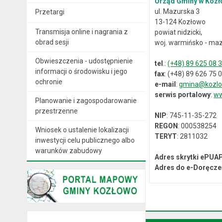
Urząd Gminy w Kozł
ul. Mazurska 3
Przetargi
13-124 Kozłowo
Transmisja online i nagrania z
powiat nidzicki,
obrad sesji
woj. warmińsko - maz
Obwieszczenia - udostępnienie
tel
.:
(+48) 89 625 08 
informacji o środowisku i jego
fax
: (+48) 89 626 75 
ochronie
e-mail
:
gmina@kozlo
serwis portalowy
:
ww
Planowanie i zagospodarowanie
przestrzenne
NIP
: 745-11-35-272
REGON
: 000538254
Wniosek o ustalenie lokalizacji
TERYT
: 2811032
inwestycji celu publicznego albo
warunków zabudowy
Adres skrytki ePUA
Adres do e-Doręcze