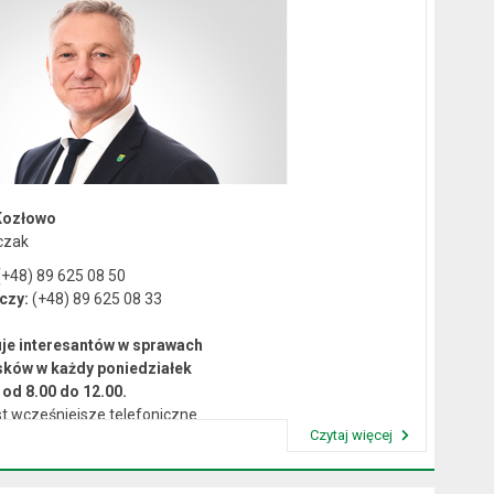
Kozłowo
czak
+48) 89 625 08 50
czy:
(+48) 89 625 08 33
je interesantów w sprawach
sków w każdy poniedziałek
od 8.00 do 12.00.
t wcześniejsze telefoniczne
Czytaj więcej
umówienie się na spotkanie.
Przeczytaj artykuł "Kierownictwo Urzędu"