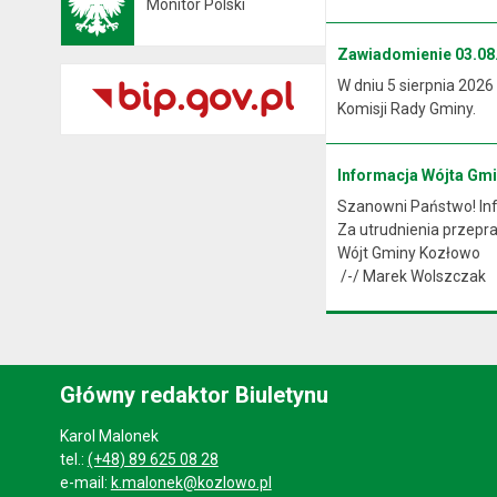
Monitor Polski
Otwiera się w nowej karcie
Zawiadomienie 03.08.
W dniu 5 sierpnia 2026
Komisji Rady Gminy.
Informacja Wójta Gm
Szanowni Państwo! Info
Za utrudnienia przep
Wójt Gminy Kozłowo
/-/ Marek Wolszczak
Główny redaktor Biuletynu
Karol Malonek
tel.:
(+48) 89 625 08 28
e-mail:
k.malonek@kozlowo.pl