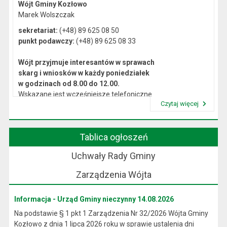
Wójt Gminy Kozłowo
Marek Wolszczak
sekretariat:
(+48) 89 625 08 50
punkt podawczy:
(+48) 89 625 08 33
Wójt przyjmuje interesantów w sprawach
skarg i wniosków w każdy poniedziałek
w godzinach od 8.00 do 12.00.
Wskazane jest wcześniejsze telefoniczne
Czytaj więcej
lub osobiste umówienie się na spotkanie.
Przeczytaj artykuł "Kierownictwo Urzędu"
Tablica ogłoszeń
Uchwały Rady Gminy
Zarządzenia Wójta
Informacja - Urząd Gminy nieczynny 14.08.2026
Na podstawie § 1 pkt 1 Zarządzenia Nr 32/2026 Wójta Gminy
Kozłowo z dnia 1 lipca 2026 roku w sprawie ustalenia dni