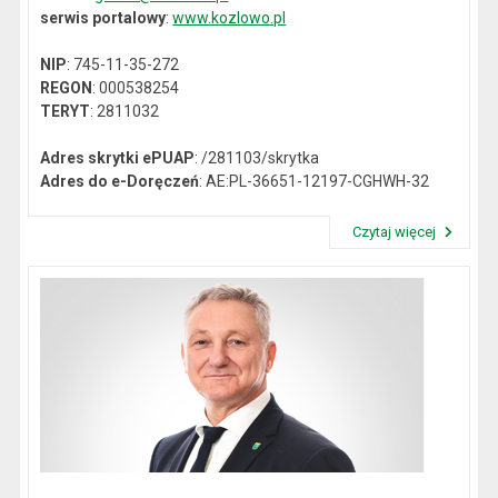
serwis portalowy
:
www.kozlowo.pl
NIP
: 745-11-35-272
REGON
: 000538254
TERYT
: 2811032
Adres skrytki ePUAP
: /281103/skrytka
Adres do e-Doręczeń
: AE:PL-36651-12197-CGHWH-32
Czytaj więcej
Przeczytaj artykuł "Dane kontaktowe"