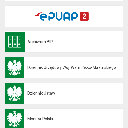
Archiwum BIP
Otwiera się w nowej karcie
Dziennik Urzędowy Woj. Warmińsko-Mazurskiego
Otwiera się w nowej karcie
Dziennik Ustaw
Otwiera się w nowej karcie
Monitor Polski
Otwiera się w nowej karcie