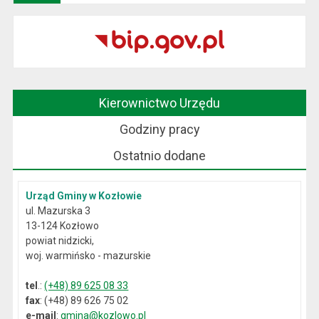
Kierownictwo Urzędu
Godziny pracy
Ostatnio dodane
Urząd Gminy w Kozłowie
ul. Mazurska 3
13-124 Kozłowo
powiat nidzicki,
woj. warmińsko - mazurskie
tel
.:
(+48) 89 625 08 33
fax
: (+48) 89 626 75 02
e-mail
:
gmina@kozlowo.pl