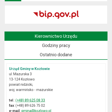
Kierownictwo Urzędu
Godziny pracy
Ostatnio dodane
Urząd Gminy w Kozłowie
ul. Mazurska 3
13-124 Kozłowo
powiat nidzicki,
woj. warmińsko - mazurskie
tel
.:
(+48) 89 625 08 33
fax
: (+48) 89 626 75 02
e-mail
:
gmina@kozlowo.pl