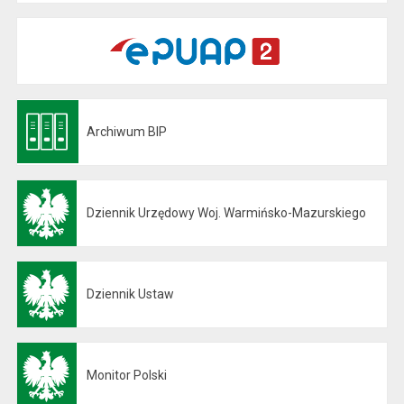
Archiwum BIP
Otwiera się w nowej karcie
Dziennik Urzędowy Woj. Warmińsko-Mazurskiego
Otwiera się w nowej karcie
Dziennik Ustaw
Otwiera się w nowej karcie
Monitor Polski
Otwiera się w nowej karcie