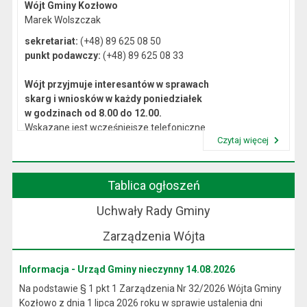
Wójt Gminy Kozłowo
Marek Wolszczak
sekretariat:
(+48) 89 625 08 50
punkt podawczy:
(+48) 89 625 08 33
Wójt przyjmuje interesantów w sprawach
skarg i wniosków w każdy poniedziałek
w godzinach od 8.00 do 12.00.
Wskazane jest wcześniejsze telefoniczne
Czytaj więcej
lub osobiste umówienie się na spotkanie.
Przeczytaj artykuł "Kierownictwo Urzędu"
Tablica ogłoszeń
Uchwały Rady Gminy
Zarządzenia Wójta
Informacja - Urząd Gminy nieczynny 14.08.2026
Na podstawie § 1 pkt 1 Zarządzenia Nr 32/2026 Wójta Gminy
Kozłowo z dnia 1 lipca 2026 roku w sprawie ustalenia dni