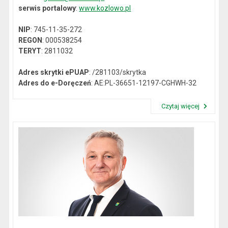
serwis portalowy
:
www.kozlowo.pl
NIP
: 745-11-35-272
REGON
: 000538254
TERYT
: 2811032
Adres skrytki ePUAP
: /281103/skrytka
Adres do e-Doręczeń
: AE:PL-36651-12197-CGHWH-32
Czytaj więcej
Przeczytaj artykuł "Dane kontaktowe"