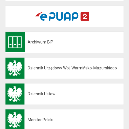
Archiwum BIP
Otwiera się w nowej karcie
Dziennik Urzędowy Woj. Warmińsko-Mazurskiego
Otwiera się w nowej karcie
Dziennik Ustaw
Otwiera się w nowej karcie
Monitor Polski
Otwiera się w nowej karcie