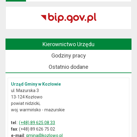
Kierownictwo Urzędu
Godziny pracy
Ostatnio dodane
Urząd Gminy w Kozłowie
ul. Mazurska 3
13-124 Kozłowo
powiat nidzicki,
woj. warmińsko - mazurskie
tel
.:
(+48) 89 625 08 33
fax
: (+48) 89 626 75 02
e-mail
:
gmina@kozlowo.pl