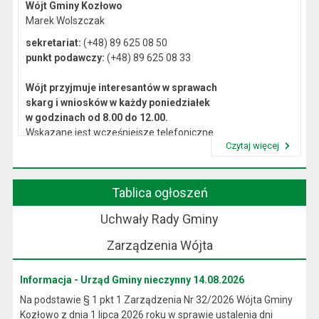
Wójt Gminy Kozłowo
Marek Wolszczak
sekretariat:
(+48) 89 625 08 50
punkt podawczy:
(+48) 89 625 08 33
Wójt przyjmuje interesantów w sprawach
skarg i wniosków w każdy poniedziałek
w godzinach od 8.00 do 12.00.
Wskazane jest wcześniejsze telefoniczne
Czytaj więcej
lub osobiste umówienie się na spotkanie.
Przeczytaj artykuł "Kierownictwo Urzędu"
Tablica ogłoszeń
Uchwały Rady Gminy
Zarządzenia Wójta
Informacja - Urząd Gminy nieczynny 14.08.2026
Na podstawie § 1 pkt 1 Zarządzenia Nr 32/2026 Wójta Gminy
Kozłowo z dnia 1 lipca 2026 roku w sprawie ustalenia dni