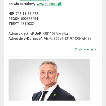
serwis portalowy
:
www.kozlowo.pl
NIP
: 745-11-35-272
REGON
: 000538254
TERYT
: 2811032
Adres skrytki ePUAP
: /281103/skrytka
Adres do e-Doręczeń
: AE:PL-36651-12197-CGHWH-32
Czytaj więcej
Przeczytaj artykuł "Dane kontaktowe"