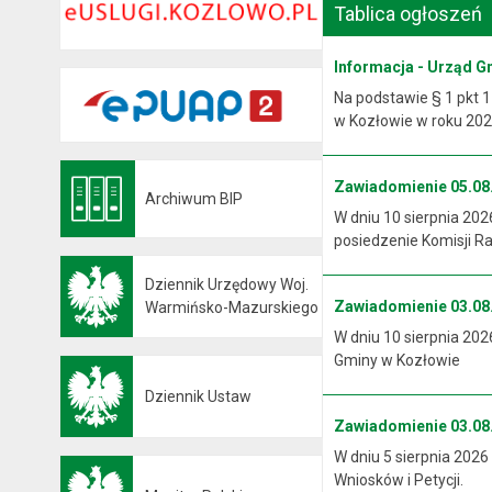
Tablica ogłoszeń
Informacja - Urząd G
Na podstawie § 1 pkt 1
w Kozłowie w roku 2026
Zawiadomienie 05.08.
Archiwum BIP
Otwiera się w nowej karcie
W dniu 10 sierpnia 202
posiedzenie Komisji R
Dziennik Urzędowy Woj.
Zawiadomienie 03.08.
Otwiera się w nowej karcie
Warmińsko-Mazurskiego
W dniu 10 sierpnia 202
Gminy w Kozłowie
Dziennik Ustaw
Otwiera się w nowej karcie
Zawiadomienie 03.08.
W dniu 5 sierpnia 2026
Wniosków i Petycji.