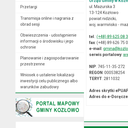
Urząd Gminy w Kozł
ul. Mazurska 3
Przetargi
13-124 Kozłowo
Transmisja online i nagrania z
powiat nidzicki,
obrad sesji
woj. warmińsko - maz
Obwieszczenia - udostępnienie
tel
.:
(+48) 89 625 08 
informacji o środowisku i jego
fax
: (+48) 89 626 75 
ochronie
e-mail
:
gmina@kozlo
serwis portalowy
:
ww
Planowanie i zagospodarowanie
przestrzenne
NIP
: 745-11-35-272
REGON
: 000538254
Wniosek o ustalenie lokalizacji
TERYT
: 2811032
inwestycji celu publicznego albo
warunków zabudowy
Adres skrytki ePUA
Adres do e-Doręcze