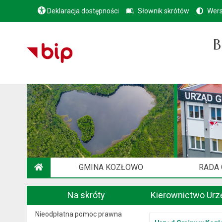
Deklaracja dostępności
Słownik skrótów
Wers
B
GMINA KOZŁOWO
RADA
STRONA GŁÓWNA
Na skróty
Kierownictwo Urz
Nieodpłatna pomoc prawna