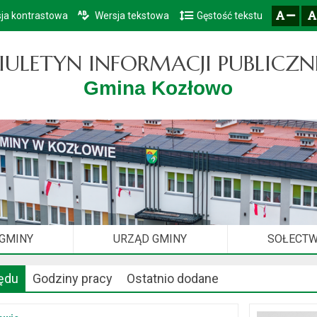
ja kontrastowa
Wersja tekstowa
Gęstość tekstu
Przejdź do głównego menu
Przejdź do mapy serwisu
Przejdź do treści
zresetuj
zmniejsz czcionkę
IULETYN INFORMACJI PUBLICZN
Gmina Kozłowo
 GMINY
URZĄD GMINY
SOŁECT
ędu
Godziny pracy
Ostatnio dodane