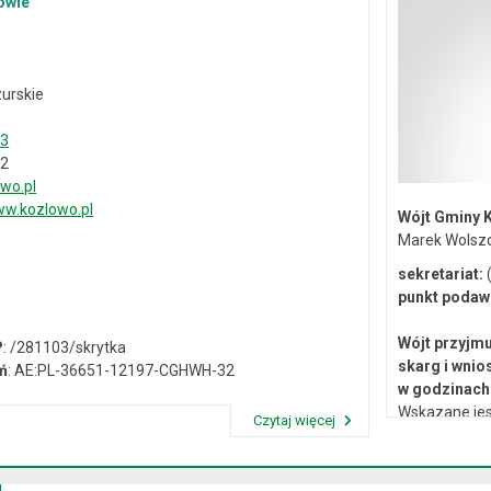
owie
urskie
33
02
wo.pl
w.kozlowo.pl
Wójt Gminy 
Marek Wolsz
sekretariat:
(
punkt podaw
Wójt przyjmu
P
: /281103/skrytka
skarg i wnio
ń
: AE:PL-36651-12197-CGHWH-32
w godzinach 
Wskazane jes
Czytaj więcej
lub osobiste 
Przeczytaj artykuł "Dane kontaktowe"