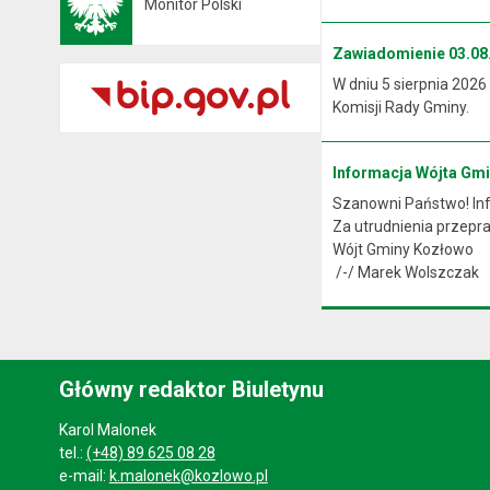
Monitor Polski
Otwiera się w nowej karcie
Zawiadomienie 03.08.
W dniu 5 sierpnia 2026
Komisji Rady Gminy.
Informacja Wójta Gm
Szanowni Państwo! Info
Za utrudnienia przep
Wójt Gminy Kozłowo
/-/ Marek Wolszczak
Główny redaktor Biuletynu
Karol Malonek
tel.:
(+48) 89 625 08 28
e-mail:
k.malonek@kozlowo.pl