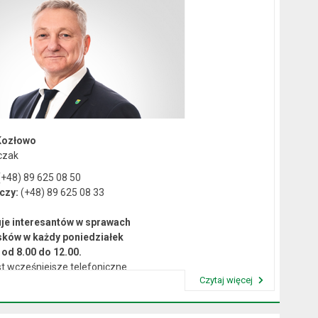
Kozłowo
czak
+48) 89 625 08 50
czy:
(+48) 89 625 08 33
je interesantów w sprawach
sków w każdy poniedziałek
od 8.00 do 12.00.
t wcześniejsze telefoniczne
Czytaj więcej
umówienie się na spotkanie.
Przeczytaj artykuł "Kierownictwo Urzędu"