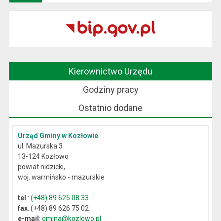
Kierownictwo Urzędu
Godziny pracy
Ostatnio dodane
Urząd Gminy w Kozłowie
ul. Mazurska 3
13-124 Kozłowo
powiat nidzicki,
woj. warmińsko - mazurskie
tel
.:
(+48) 89 625 08 33
fax
: (+48) 89 626 75 02
e-mail
:
gmina@kozlowo.pl