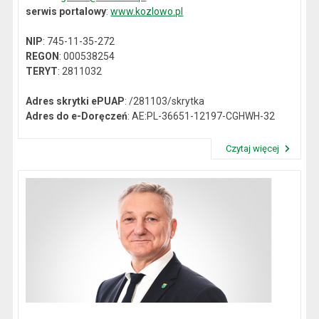
serwis portalowy
:
www.kozlowo.pl
NIP
: 745-11-35-272
REGON
: 000538254
TERYT
: 2811032
Adres skrytki ePUAP
: /281103/skrytka
Adres do e-Doręczeń
: AE:PL-36651-12197-CGHWH-32
Czytaj więcej
Przeczytaj artykuł "Dane kontaktowe"