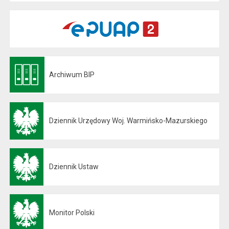
Archiwum BIP
Otwiera się w nowej karcie
Dziennik Urzędowy Woj. Warmińsko-Mazurskiego
Otwiera się w nowej karcie
Dziennik Ustaw
Otwiera się w nowej karcie
Monitor Polski
Otwiera się w nowej karcie