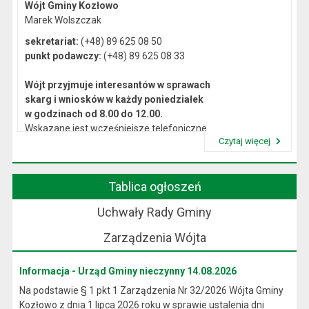
Wójt Gminy Kozłowo
Marek Wolszczak
sekretariat:
(+48) 89 625 08 50
punkt podawczy:
(+48) 89 625 08 33
Wójt przyjmuje interesantów w sprawach
skarg i wniosków w każdy poniedziałek
w godzinach od 8.00 do 12.00.
Wskazane jest wcześniejsze telefoniczne
Czytaj więcej
lub osobiste umówienie się na spotkanie.
Przeczytaj artykuł "Kierownictwo Urzędu"
Tablica ogłoszeń
Uchwały Rady Gminy
Zarządzenia Wójta
Informacja - Urząd Gminy nieczynny 14.08.2026
Na podstawie § 1 pkt 1 Zarządzenia Nr 32/2026 Wójta Gminy
Kozłowo z dnia 1 lipca 2026 roku w sprawie ustalenia dni