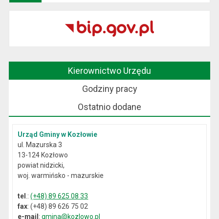
Kierownictwo Urzędu
Godziny pracy
Ostatnio dodane
Urząd Gminy w Kozłowie
ul. Mazurska 3
13-124 Kozłowo
powiat nidzicki,
woj. warmińsko - mazurskie
tel
.:
(+48) 89 625 08 33
fax
: (+48) 89 626 75 02
e-mail
:
gmina@kozlowo.pl