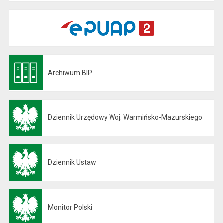
Archiwum BIP
Otwiera się w nowej karcie
Dziennik Urzędowy Woj. Warmińsko-Mazurskiego
Otwiera się w nowej karcie
Dziennik Ustaw
Otwiera się w nowej karcie
Monitor Polski
Otwiera się w nowej karcie