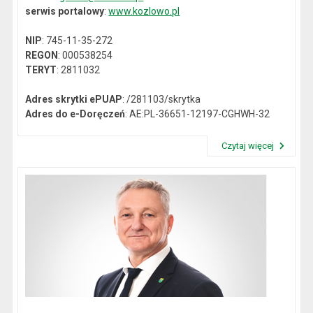
serwis portalowy
:
www.kozlowo.pl
NIP
: 745-11-35-272
REGON
: 000538254
TERYT
: 2811032
Adres skrytki ePUAP
: /281103/skrytka
Adres do e-Doręczeń
: AE:PL-36651-12197-CGHWH-32
Czytaj więcej
Przeczytaj artykuł "Dane kontaktowe"