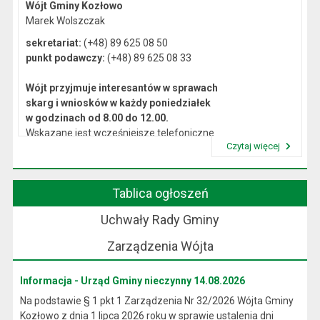
Wójt Gminy Kozłowo
Marek Wolszczak
sekretariat:
(+48) 89 625 08 50
punkt podawczy:
(+48) 89 625 08 33
Wójt przyjmuje interesantów w sprawach
skarg i wniosków w każdy poniedziałek
w godzinach od 8.00 do 12.00.
Wskazane jest wcześniejsze telefoniczne
Czytaj więcej
lub osobiste umówienie się na spotkanie.
Przeczytaj artykuł "Kierownictwo Urzędu"
Tablica ogłoszeń
Uchwały Rady Gminy
Zarządzenia Wójta
Informacja - Urząd Gminy nieczynny 14.08.2026
Na podstawie § 1 pkt 1 Zarządzenia Nr 32/2026 Wójta Gminy
Kozłowo z dnia 1 lipca 2026 roku w sprawie ustalenia dni