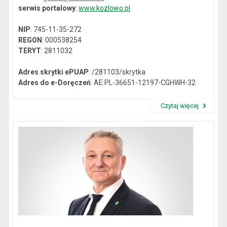
serwis portalowy
:
www.kozlowo.pl
NIP
: 745-11-35-272
REGON
: 000538254
TERYT
: 2811032
Adres skrytki ePUAP
: /281103/skrytka
Adres do e-Doręczeń
: AE:PL-36651-12197-CGHWH-32
Czytaj więcej
Przeczytaj artykuł "Dane kontaktowe"