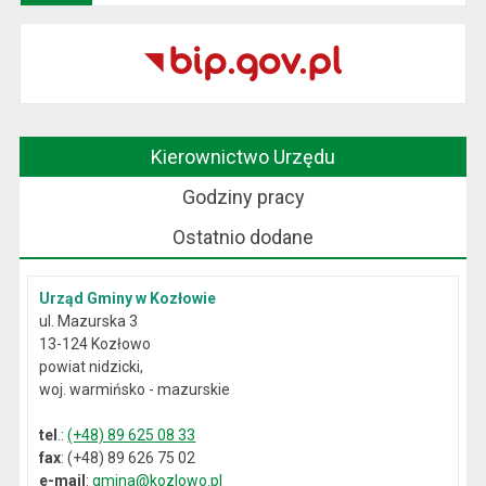
Kierownictwo Urzędu
Godziny pracy
Ostatnio dodane
Urząd Gminy w Kozłowie
ul. Mazurska 3
13-124 Kozłowo
powiat nidzicki,
woj. warmińsko - mazurskie
tel
.:
(+48) 89 625 08 33
fax
: (+48) 89 626 75 02
e-mail
:
gmina@kozlowo.pl