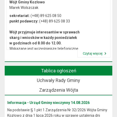
Wójt Gminy Kozłowo
Marek Wolszczak
sekretariat:
(+48) 89 625 08 50
punkt podawczy:
(+48) 89 625 08 33
Wójt przyjmuje interesantów w sprawach
skarg i wniosków w każdy poniedziałek
w godzinach od 8.00 do 12.00.
Wskazane jest wcześniejsze telefoniczne
Czytaj więcej
lub osobiste umówienie się na spotkanie.
Przeczytaj artykuł "Kierownictwo Urzędu"
Tablica ogłoszeń
Uchwały Rady Gminy
Zarządzenia Wójta
Informacja - Urząd Gminy nieczynny 14.08.2026
Na podstawie § 1 pkt 1 Zarządzenia Nr 32/2026 Wójta Gminy
Kozłowo z dnia 1 lipca 2026 roku w sprawie ustalenia dni