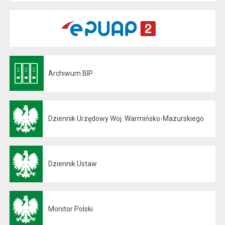
Archiwum BIP
Otwiera się w nowej karcie
Dziennik Urzędowy Woj. Warmińsko-Mazurskiego
Otwiera się w nowej karcie
Dziennik Ustaw
Otwiera się w nowej karcie
Monitor Polski
Otwiera się w nowej karcie