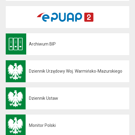
Archiwum BIP
Otwiera się w nowej karcie
Dziennik Urzędowy Woj. Warmińsko-Mazurskiego
Otwiera się w nowej karcie
Dziennik Ustaw
Otwiera się w nowej karcie
Monitor Polski
Otwiera się w nowej karcie