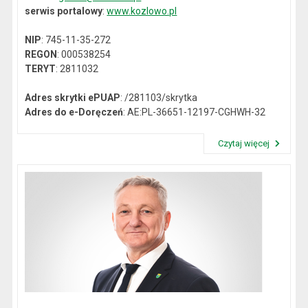
serwis portalowy
:
www.kozlowo.pl
NIP
: 745-11-35-272
REGON
: 000538254
TERYT
: 2811032
Adres skrytki ePUAP
: /281103/skrytka
Adres do e-Doręczeń
: AE:PL-36651-12197-CGHWH-32
Czytaj więcej
Przeczytaj artykuł "Dane kontaktowe"