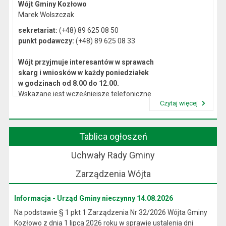
Wójt Gminy Kozłowo
Marek Wolszczak
sekretariat:
(+48) 89 625 08 50
punkt podawczy:
(+48) 89 625 08 33
Wójt przyjmuje interesantów w sprawach
skarg i wniosków w każdy poniedziałek
w godzinach od 8.00 do 12.00.
Wskazane jest wcześniejsze telefoniczne
Czytaj więcej
lub osobiste umówienie się na spotkanie.
Przeczytaj artykuł "Kierownictwo Urzędu"
Tablica ogłoszeń
Uchwały Rady Gminy
Zarządzenia Wójta
Informacja - Urząd Gminy nieczynny 14.08.2026
Na podstawie § 1 pkt 1 Zarządzenia Nr 32/2026 Wójta Gminy
Kozłowo z dnia 1 lipca 2026 roku w sprawie ustalenia dni