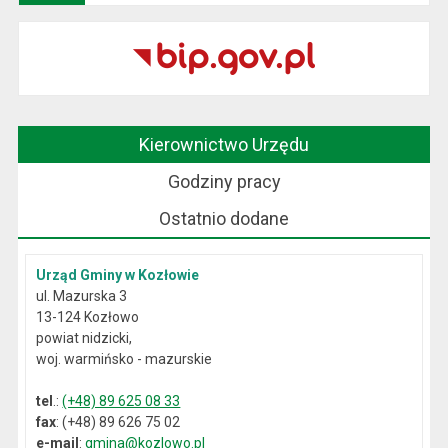
Kierownictwo Urzędu
Godziny pracy
Ostatnio dodane
Urząd Gminy w Kozłowie
ul. Mazurska 3
13-124 Kozłowo
powiat nidzicki,
woj. warmińsko - mazurskie
tel
.:
(+48) 89 625 08 33
fax
: (+48) 89 626 75 02
e-mail
:
gmina@kozlowo.pl