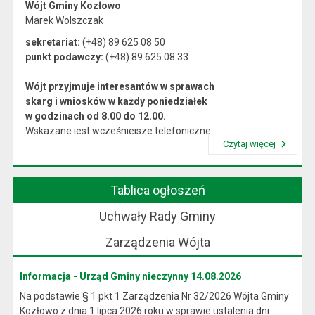
Wójt Gminy Kozłowo
Marek Wolszczak
sekretariat:
(+48) 89 625 08 50
punkt podawczy:
(+48) 89 625 08 33
Wójt przyjmuje interesantów w sprawach
skarg i wniosków w każdy poniedziałek
w godzinach od 8.00 do 12.00.
Wskazane jest wcześniejsze telefoniczne
Czytaj więcej
lub osobiste umówienie się na spotkanie.
Przeczytaj artykuł "Kierownictwo Urzędu"
Tablica ogłoszeń
Uchwały Rady Gminy
Zarządzenia Wójta
Informacja - Urząd Gminy nieczynny 14.08.2026
Na podstawie § 1 pkt 1 Zarządzenia Nr 32/2026 Wójta Gminy
Kozłowo z dnia 1 lipca 2026 roku w sprawie ustalenia dni