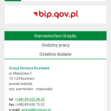
Kierownictwo Urzędu
Godziny pracy
Ostatnio dodane
Urząd Gminy w Kozłowie
ul. Mazurska 3
13-124 Kozłowo
powiat nidzicki,
woj. warmińsko - mazurskie
tel
.:
(+48) 89 625 08 33
fax
: (+48) 89 626 75 02
e-mail
:
gmina@kozlowo.pl