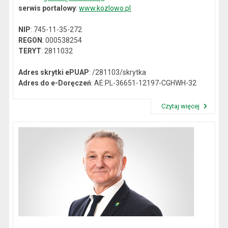
serwis portalowy
:
www.kozlowo.pl
NIP
: 745-11-35-272
REGON
: 000538254
TERYT
: 2811032
Adres skrytki ePUAP
: /281103/skrytka
Adres do e-Doręczeń
: AE:PL-36651-12197-CGHWH-32
Czytaj więcej
Przeczytaj artykuł "Dane kontaktowe"