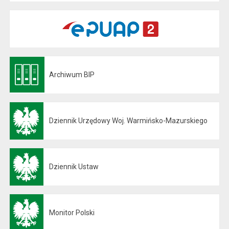
Archiwum BIP
Otwiera się w nowej karcie
Dziennik Urzędowy Woj. Warmińsko-Mazurskiego
Otwiera się w nowej karcie
Dziennik Ustaw
Otwiera się w nowej karcie
Monitor Polski
Otwiera się w nowej karcie