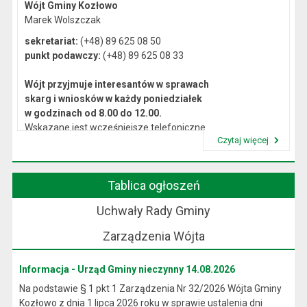
Wójt Gminy Kozłowo
Marek Wolszczak
sekretariat:
(+48) 89 625 08 50
punkt podawczy:
(+48) 89 625 08 33
Wójt przyjmuje interesantów w sprawach
skarg i wniosków w każdy poniedziałek
w godzinach od 8.00 do 12.00.
Wskazane jest wcześniejsze telefoniczne
Czytaj więcej
lub osobiste umówienie się na spotkanie.
Przeczytaj artykuł "Kierownictwo Urzędu"
Tablica ogłoszeń
Uchwały Rady Gminy
Zarządzenia Wójta
Informacja - Urząd Gminy nieczynny 14.08.2026
Na podstawie § 1 pkt 1 Zarządzenia Nr 32/2026 Wójta Gminy
Kozłowo z dnia 1 lipca 2026 roku w sprawie ustalenia dni