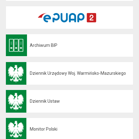
Archiwum BIP
Otwiera się w nowej karcie
Dziennik Urzędowy Woj. Warmińsko-Mazurskiego
Otwiera się w nowej karcie
Dziennik Ustaw
Otwiera się w nowej karcie
Monitor Polski
Otwiera się w nowej karcie