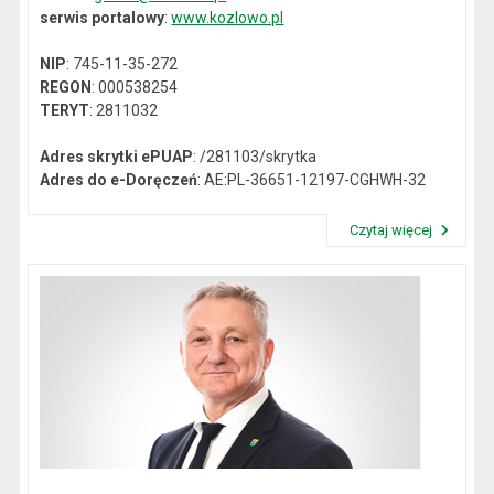
serwis portalowy
:
www.kozlowo.pl
NIP
: 745-11-35-272
REGON
: 000538254
TERYT
: 2811032
Adres skrytki ePUAP
: /281103/skrytka
Adres do e-Doręczeń
: AE:PL-36651-12197-CGHWH-32
Czytaj więcej
Przeczytaj artykuł "Dane kontaktowe"