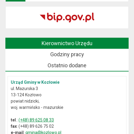
Kierownictwo Urzędu
Godziny pracy
Ostatnio dodane
Urząd Gminy w Kozłowie
ul. Mazurska 3
13-124 Kozłowo
powiat nidzicki,
woj. warmińsko - mazurskie
tel
.:
(+48) 89 625 08 33
fax
: (+48) 89 626 75 02
e-mail
:
gmina@kozlowo.pl