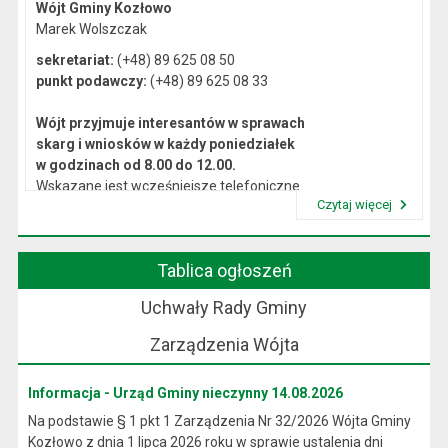
Wójt Gminy Kozłowo
Marek Wolszczak
sekretariat:
(+48) 89 625 08 50
punkt podawczy:
(+48) 89 625 08 33
Wójt przyjmuje interesantów w sprawach
skarg i wniosków w każdy poniedziałek
w godzinach od 8.00 do 12.00.
Wskazane jest wcześniejsze telefoniczne
Czytaj więcej
lub osobiste umówienie się na spotkanie.
Przeczytaj artykuł "Kierownictwo Urzędu"
Tablica ogłoszeń
Uchwały Rady Gminy
Zarządzenia Wójta
Informacja - Urząd Gminy nieczynny 14.08.2026
Na podstawie § 1 pkt 1 Zarządzenia Nr 32/2026 Wójta Gminy
Kozłowo z dnia 1 lipca 2026 roku w sprawie ustalenia dni