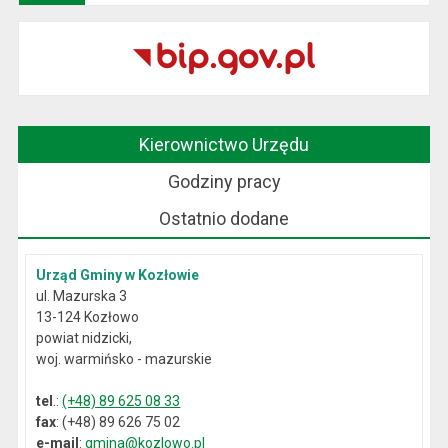
Kierownictwo Urzędu
Godziny pracy
Ostatnio dodane
Urząd Gminy w Kozłowie
ul. Mazurska 3
13-124 Kozłowo
powiat nidzicki,
woj. warmińsko - mazurskie
tel
.:
(+48) 89 625 08 33
fax
: (+48) 89 626 75 02
e-mail
:
gmina@kozlowo.pl