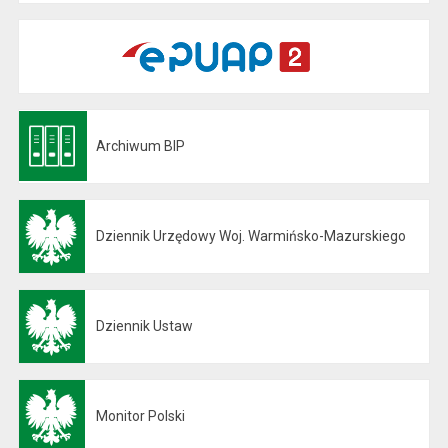
Archiwum BIP
Otwiera się w nowej karcie
Dziennik Urzędowy Woj. Warmińsko-Mazurskiego
Otwiera się w nowej karcie
Dziennik Ustaw
Otwiera się w nowej karcie
Monitor Polski
Otwiera się w nowej karcie