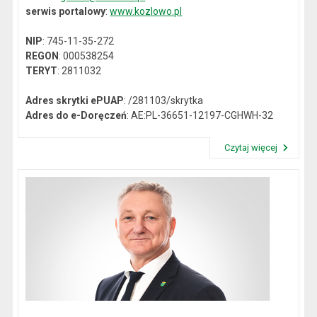
serwis portalowy
:
www.kozlowo.pl
NIP
: 745-11-35-272
REGON
: 000538254
TERYT
: 2811032
Adres skrytki ePUAP
: /281103/skrytka
Adres do e-Doręczeń
: AE:PL-36651-12197-CGHWH-32
Czytaj więcej
Przeczytaj artykuł "Dane kontaktowe"