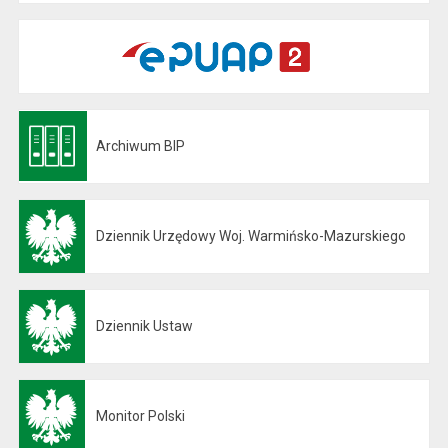
Archiwum BIP
Otwiera się w nowej karcie
Dziennik Urzędowy Woj. Warmińsko-Mazurskiego
Otwiera się w nowej karcie
Dziennik Ustaw
Otwiera się w nowej karcie
Monitor Polski
Otwiera się w nowej karcie