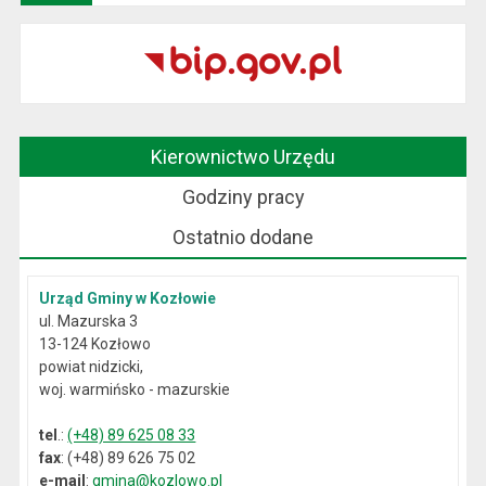
Kierownictwo Urzędu
Godziny pracy
Ostatnio dodane
Urząd Gminy w Kozłowie
ul. Mazurska 3
13-124 Kozłowo
powiat nidzicki,
woj. warmińsko - mazurskie
tel
.:
(+48) 89 625 08 33
fax
: (+48) 89 626 75 02
e-mail
:
gmina@kozlowo.pl