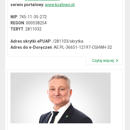
serwis portalowy
:
www.kozlowo.pl
NIP
: 745-11-35-272
REGON
: 000538254
TERYT
: 2811032
Adres skrytki ePUAP
: /281103/skrytka
Adres do e-Doręczeń
: AE:PL-36651-12197-CGHWH-32
Czytaj więcej
Przeczytaj artykuł "Dane kontaktowe"