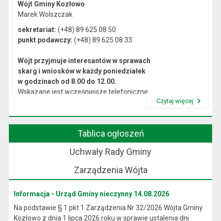
Wójt Gminy Kozłowo
Marek Wolszczak
sekretariat:
(+48) 89 625 08 50
punkt podawczy:
(+48) 89 625 08 33
Wójt przyjmuje interesantów w sprawach
skarg i wniosków w każdy poniedziałek
w godzinach od 8.00 do 12.00.
Wskazane jest wcześniejsze telefoniczne
Czytaj więcej
lub osobiste umówienie się na spotkanie.
Przeczytaj artykuł "Kierownictwo Urzędu"
Tablica ogłoszeń
Uchwały Rady Gminy
Zarządzenia Wójta
Informacja - Urząd Gminy nieczynny 14.08.2026
Na podstawie § 1 pkt 1 Zarządzenia Nr 32/2026 Wójta Gminy
Kozłowo z dnia 1 lipca 2026 roku w sprawie ustalenia dni