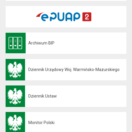
Archiwum BIP
Otwiera się w nowej karcie
Dziennik Urzędowy Woj. Warmińsko-Mazurskiego
Otwiera się w nowej karcie
Dziennik Ustaw
Otwiera się w nowej karcie
Monitor Polski
Otwiera się w nowej karcie