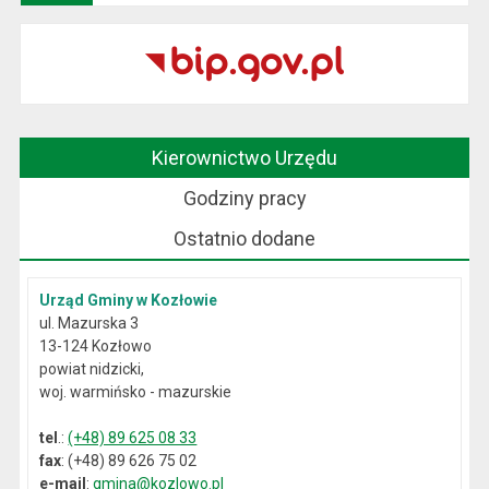
Kierownictwo Urzędu
Godziny pracy
Ostatnio dodane
Urząd Gminy w Kozłowie
ul. Mazurska 3
13-124 Kozłowo
powiat nidzicki,
woj. warmińsko - mazurskie
tel
.:
(+48) 89 625 08 33
fax
: (+48) 89 626 75 02
e-mail
:
gmina@kozlowo.pl