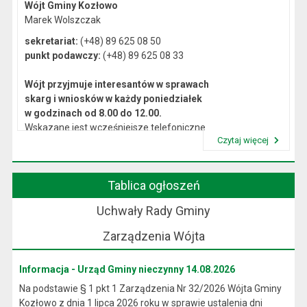
Wójt Gminy Kozłowo
Marek Wolszczak
sekretariat:
(+48) 89 625 08 50
punkt podawczy:
(+48) 89 625 08 33
Wójt przyjmuje interesantów w sprawach
skarg i wniosków w każdy poniedziałek
w godzinach od 8.00 do 12.00.
Wskazane jest wcześniejsze telefoniczne
Czytaj więcej
lub osobiste umówienie się na spotkanie.
Przeczytaj artykuł "Kierownictwo Urzędu"
Tablica ogłoszeń
Uchwały Rady Gminy
Zarządzenia Wójta
Informacja - Urząd Gminy nieczynny 14.08.2026
Na podstawie § 1 pkt 1 Zarządzenia Nr 32/2026 Wójta Gminy
Kozłowo z dnia 1 lipca 2026 roku w sprawie ustalenia dni