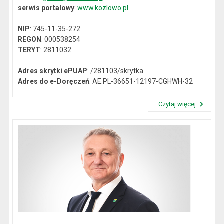
serwis portalowy
:
www.kozlowo.pl
NIP
: 745-11-35-272
REGON
: 000538254
TERYT
: 2811032
Adres skrytki ePUAP
: /281103/skrytka
Adres do e-Doręczeń
: AE:PL-36651-12197-CGHWH-32
Czytaj więcej
Przeczytaj artykuł "Dane kontaktowe"