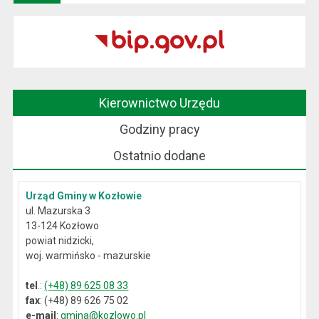
Kierownictwo Urzędu
Godziny pracy
Ostatnio dodane
Urząd Gminy w Kozłowie
ul. Mazurska 3
13-124 Kozłowo
powiat nidzicki,
woj. warmińsko - mazurskie
tel
.:
(+48) 89 625 08 33
fax
: (+48) 89 626 75 02
e-mail
:
gmina@kozlowo.pl