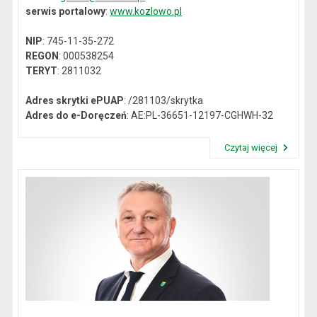
serwis portalowy
:
www.kozlowo.pl
NIP
: 745-11-35-272
REGON
: 000538254
TERYT
: 2811032
Adres skrytki ePUAP
: /281103/skrytka
Adres do e-Doręczeń
: AE:PL-36651-12197-CGHWH-32
Czytaj więcej
Przeczytaj artykuł "Dane kontaktowe"