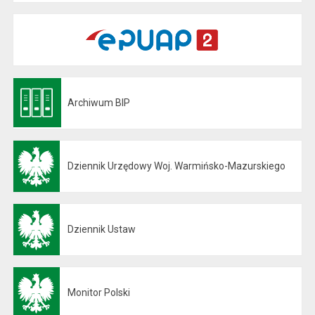
Archiwum BIP
Otwiera się w nowej karcie
Dziennik Urzędowy Woj. Warmińsko-Mazurskiego
Otwiera się w nowej karcie
Dziennik Ustaw
Otwiera się w nowej karcie
Monitor Polski
Otwiera się w nowej karcie