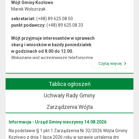
Wójt Gminy Kozłowo
Marek Wolszczak
sekretariat:
(+48) 89 625 08 50
punkt podawczy:
(+48) 89 625 08 33
Wójt przyjmuje interesantów w sprawach
skarg i wniosków w każdy poniedziałek
w godzinach od 8.00 do 12.00.
Wskazane jest wcześniejsze telefoniczne
Czytaj więcej
lub osobiste umówienie się na spotkanie.
Przeczytaj artykuł "Kierownictwo Urzędu"
Tablica ogłoszeń
Uchwały Rady Gminy
Zarządzenia Wójta
Informacja - Urząd Gminy nieczynny 14.08.2026
Na podstawie § 1 pkt 1 Zarządzenia Nr 32/2026 Wójta Gminy
Kozłowo z dnia 1 lipca 2026 roku w sprawie ustalenia dni