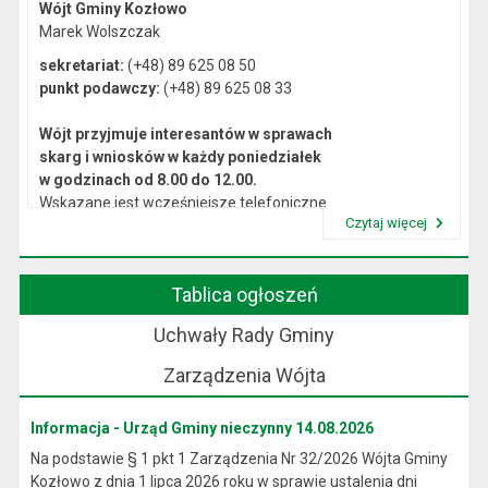
Wójt Gminy Kozłowo
Marek Wolszczak
sekretariat:
(+48) 89 625 08 50
punkt podawczy:
(+48) 89 625 08 33
Wójt przyjmuje interesantów w sprawach
skarg i wniosków w każdy poniedziałek
w godzinach od 8.00 do 12.00.
Wskazane jest wcześniejsze telefoniczne
Czytaj więcej
lub osobiste umówienie się na spotkanie.
Przeczytaj artykuł "Kierownictwo Urzędu"
Tablica ogłoszeń
Uchwały Rady Gminy
Zarządzenia Wójta
Informacja - Urząd Gminy nieczynny 14.08.2026
Na podstawie § 1 pkt 1 Zarządzenia Nr 32/2026 Wójta Gminy
Kozłowo z dnia 1 lipca 2026 roku w sprawie ustalenia dni