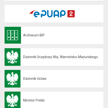
Archiwum BIP
Otwiera się w nowej karcie
Dziennik Urzędowy Woj. Warmińsko-Mazurskiego
Otwiera się w nowej karcie
Dziennik Ustaw
Otwiera się w nowej karcie
Monitor Polski
Otwiera się w nowej karcie