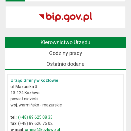
Kierownictwo Urzędu
Godziny pracy
Ostatnio dodane
Urząd Gminy w Kozłowie
ul. Mazurska 3
13-124 Kozłowo
powiat nidzicki,
woj. warmińsko - mazurskie
tel
.:
(+48) 89 625 08 33
fax
: (+48) 89 626 75 02
e-mail
:
gmina@kozlowo.pl