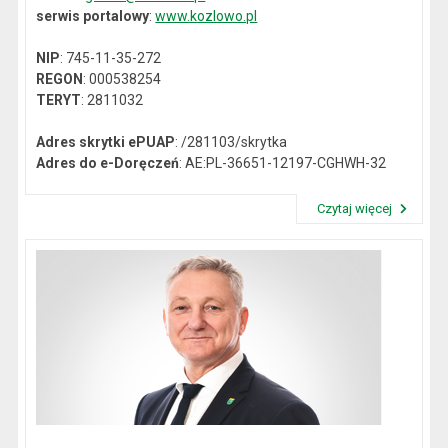
serwis portalowy
:
www.kozlowo.pl
NIP
: 745-11-35-272
REGON
: 000538254
TERYT
: 2811032
Adres skrytki ePUAP
: /281103/skrytka
Adres do e-Doręczeń
: AE:PL-36651-12197-CGHWH-32
Czytaj więcej
Przeczytaj artykuł "Dane kontaktowe"