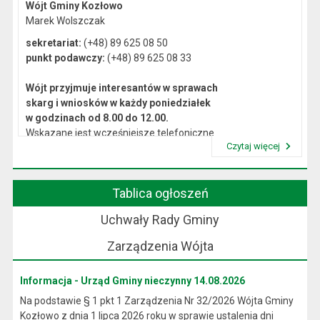
Wójt Gminy Kozłowo
Marek Wolszczak
sekretariat:
(+48) 89 625 08 50
punkt podawczy:
(+48) 89 625 08 33
Wójt przyjmuje interesantów w sprawach
skarg i wniosków w każdy poniedziałek
w godzinach od 8.00 do 12.00.
Wskazane jest wcześniejsze telefoniczne
Czytaj więcej
lub osobiste umówienie się na spotkanie.
Przeczytaj artykuł "Kierownictwo Urzędu"
Tablica ogłoszeń
Uchwały Rady Gminy
Zarządzenia Wójta
Informacja - Urząd Gminy nieczynny 14.08.2026
Na podstawie § 1 pkt 1 Zarządzenia Nr 32/2026 Wójta Gminy
Kozłowo z dnia 1 lipca 2026 roku w sprawie ustalenia dni