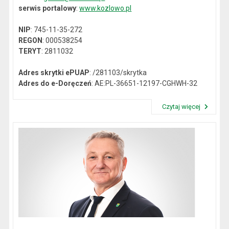
serwis portalowy
:
www.kozlowo.pl
NIP
: 745-11-35-272
REGON
: 000538254
TERYT
: 2811032
Adres skrytki ePUAP
: /281103/skrytka
Adres do e-Doręczeń
: AE:PL-36651-12197-CGHWH-32
Czytaj więcej
Przeczytaj artykuł "Dane kontaktowe"