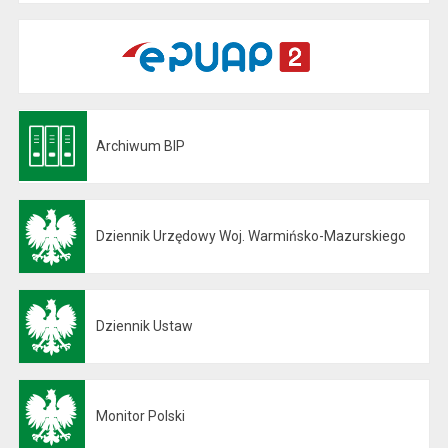
Archiwum BIP
Otwiera się w nowej karcie
Dziennik Urzędowy Woj. Warmińsko-Mazurskiego
Otwiera się w nowej karcie
Dziennik Ustaw
Otwiera się w nowej karcie
Monitor Polski
Otwiera się w nowej karcie