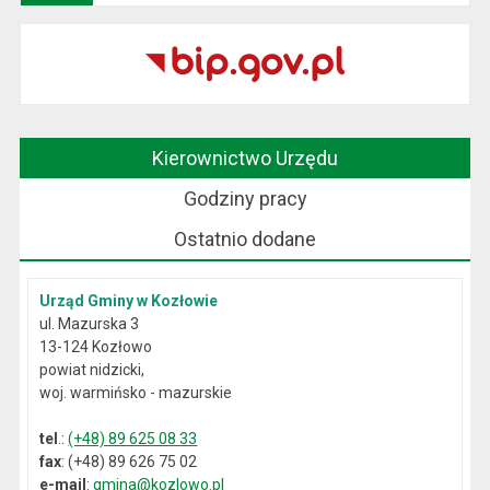
Kierownictwo Urzędu
Godziny pracy
Ostatnio dodane
Urząd Gminy w Kozłowie
ul. Mazurska 3
13-124 Kozłowo
powiat nidzicki,
woj. warmińsko - mazurskie
tel
.:
(+48) 89 625 08 33
fax
: (+48) 89 626 75 02
e-mail
:
gmina@kozlowo.pl