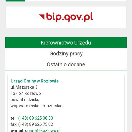
Kierownictwo Urzędu
Godziny pracy
Ostatnio dodane
Urząd Gminy w Kozłowie
ul. Mazurska 3
13-124 Kozłowo
powiat nidzicki,
woj. warmińsko - mazurskie
tel
.:
(+48) 89 625 08 33
fax
: (+48) 89 626 75 02
e-mail
:
gmina@kozlowo.pl