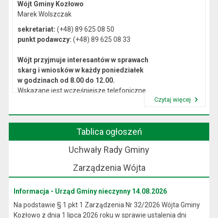
Wójt Gminy Kozłowo
Marek Wolszczak
sekretariat:
(+48) 89 625 08 50
punkt podawczy:
(+48) 89 625 08 33
Wójt przyjmuje interesantów w sprawach
skarg i wniosków w każdy poniedziałek
w godzinach od 8.00 do 12.00.
Wskazane jest wcześniejsze telefoniczne
Czytaj więcej
lub osobiste umówienie się na spotkanie.
Przeczytaj artykuł "Kierownictwo Urzędu"
Tablica ogłoszeń
Uchwały Rady Gminy
Zarządzenia Wójta
Informacja - Urząd Gminy nieczynny 14.08.2026
Na podstawie § 1 pkt 1 Zarządzenia Nr 32/2026 Wójta Gminy
Kozłowo z dnia 1 lipca 2026 roku w sprawie ustalenia dni