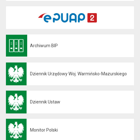
Archiwum BIP
Otwiera się w nowej karcie
Dziennik Urzędowy Woj. Warmińsko-Mazurskiego
Otwiera się w nowej karcie
Dziennik Ustaw
Otwiera się w nowej karcie
Monitor Polski
Otwiera się w nowej karcie