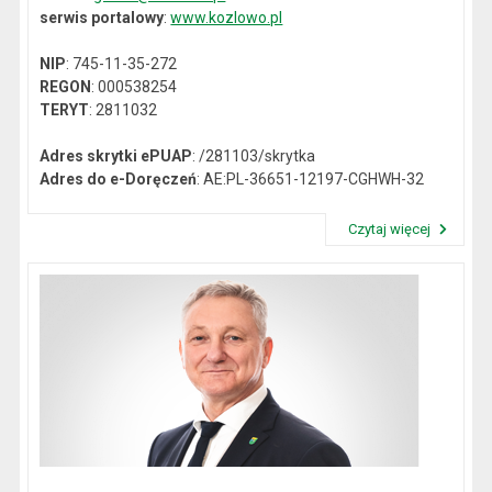
serwis portalowy
:
www.kozlowo.pl
NIP
: 745-11-35-272
REGON
: 000538254
TERYT
: 2811032
Adres skrytki ePUAP
: /281103/skrytka
Adres do e-Doręczeń
: AE:PL-36651-12197-CGHWH-32
Czytaj więcej
Przeczytaj artykuł "Dane kontaktowe"