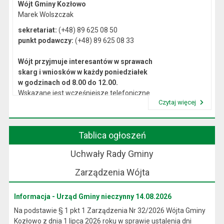
Wójt Gminy Kozłowo
Marek Wolszczak
sekretariat:
(+48) 89 625 08 50
punkt podawczy:
(+48) 89 625 08 33
Wójt przyjmuje interesantów w sprawach
skarg i wniosków w każdy poniedziałek
w godzinach od 8.00 do 12.00.
Wskazane jest wcześniejsze telefoniczne
Czytaj więcej
lub osobiste umówienie się na spotkanie.
Przeczytaj artykuł "Kierownictwo Urzędu"
Tablica ogłoszeń
Uchwały Rady Gminy
Zarządzenia Wójta
Informacja - Urząd Gminy nieczynny 14.08.2026
Na podstawie § 1 pkt 1 Zarządzenia Nr 32/2026 Wójta Gminy
Kozłowo z dnia 1 lipca 2026 roku w sprawie ustalenia dni