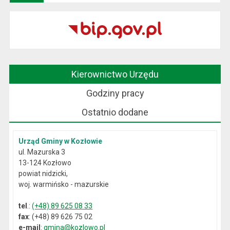
Kierownictwo Urzędu
Godziny pracy
Ostatnio dodane
Urząd Gminy w Kozłowie
ul. Mazurska 3
13-124 Kozłowo
powiat nidzicki,
woj. warmińsko - mazurskie
tel
.:
(+48) 89 625 08 33
fax
: (+48) 89 626 75 02
e-mail
:
gmina@kozlowo.pl