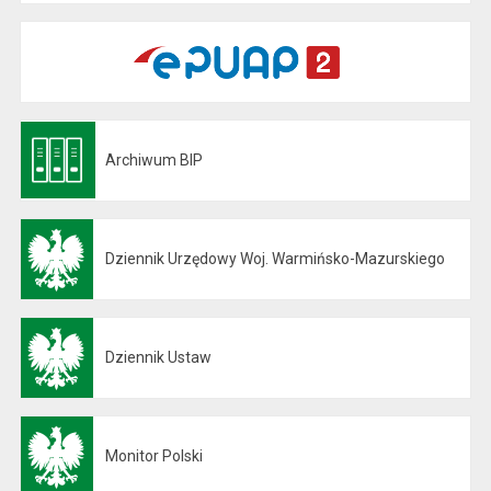
Archiwum BIP
Otwiera się w nowej karcie
Dziennik Urzędowy Woj. Warmińsko-Mazurskiego
Otwiera się w nowej karcie
Dziennik Ustaw
Otwiera się w nowej karcie
Monitor Polski
Otwiera się w nowej karcie