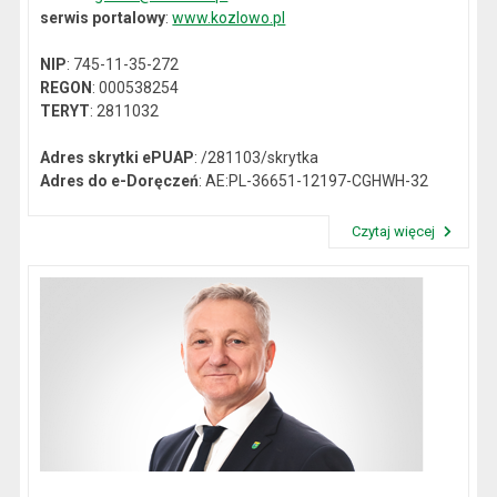
serwis portalowy
:
www.kozlowo.pl
NIP
: 745-11-35-272
REGON
: 000538254
TERYT
: 2811032
Adres skrytki ePUAP
: /281103/skrytka
Adres do e-Doręczeń
: AE:PL-36651-12197-CGHWH-32
Czytaj więcej
Przeczytaj artykuł "Dane kontaktowe"