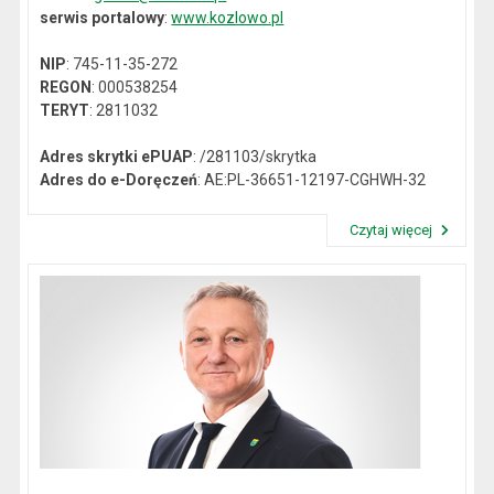
serwis portalowy
:
www.kozlowo.pl
NIP
: 745-11-35-272
REGON
: 000538254
TERYT
: 2811032
Adres skrytki ePUAP
: /281103/skrytka
Adres do e-Doręczeń
: AE:PL-36651-12197-CGHWH-32
Czytaj więcej
Przeczytaj artykuł "Dane kontaktowe"