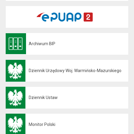
Archiwum BIP
Otwiera się w nowej karcie
Dziennik Urzędowy Woj. Warmińsko-Mazurskiego
Otwiera się w nowej karcie
Dziennik Ustaw
Otwiera się w nowej karcie
Monitor Polski
Otwiera się w nowej karcie