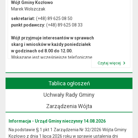
Wójt Gminy Kozłowo
Marek Wolszczak
sekretariat:
(+48) 89 625 08 50
punkt podawczy:
(+48) 89 625 08 33
Wójt przyjmuje interesantów w sprawach
skarg i wniosków w każdy poniedziałek
w godzinach od 8.00 do 12.00.
Wskazane jest wcześniejsze telefoniczne
Czytaj więcej
lub osobiste umówienie się na spotkanie.
Przeczytaj artykuł "Kierownictwo Urzędu"
Tablica ogłoszeń
Uchwały Rady Gminy
Zarządzenia Wójta
Informacja - Urząd Gminy nieczynny 14.08.2026
Na podstawie § 1 pkt 1 Zarządzenia Nr 32/2026 Wójta Gminy
Kozłowo z dnia 1 lipca 2026 roku w sprawie ustalenia dni