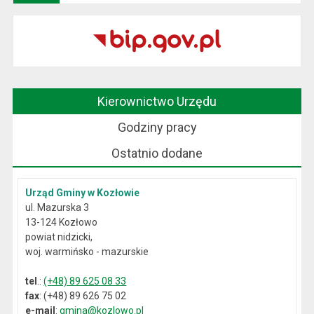
Kierownictwo Urzędu
Godziny pracy
Ostatnio dodane
Urząd Gminy w Kozłowie
ul. Mazurska 3
13-124 Kozłowo
powiat nidzicki,
woj. warmińsko - mazurskie
tel
.:
(+48) 89 625 08 33
fax
: (+48) 89 626 75 02
e-mail
:
gmina@kozlowo.pl