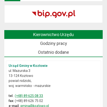
Kierownictwo Urzędu
Godziny pracy
Ostatnio dodane
Urząd Gminy w Kozłowie
ul. Mazurska 3
13-124 Kozłowo
powiat nidzicki,
woj. warmińsko - mazurskie
tel
.:
(+48) 89 625 08 33
fax
: (+48) 89 626 75 02
e-mail
:
gmina@kozlowo.pl