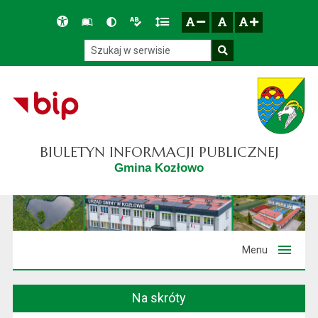
Przejdź do głównego menu
Przejdź do mapy serwisu
Przejdź do treści
Deklaracja
Słownik
Wersja
Wersja
Gęstość
zresetuj
zmniejsz czcionkę
zwiększ czcionkę
dostępności
skrótów
kontrastowa
tekstowa
tekstu
Szukaj w serwisie
Szukaj
BIULETYN INFORMACJI PUBLICZNEJ
Gmina Kozłowo
Menu
Na skróty