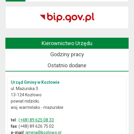
Kierownictwo Urzędu
Godziny pracy
Ostatnio dodane
Urząd Gminy w Kozłowie
ul. Mazurska 3
13-124 Kozłowo
powiat nidzicki,
woj. warmińsko - mazurskie
tel
.:
(+48) 89 625 08 33
fax
: (+48) 89 626 75 02
e-mail
:
gmina@kozlowo.pl