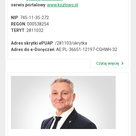
serwis portalowy
:
www.kozlowo.pl
NIP
: 745-11-35-272
REGON
: 000538254
TERYT
: 2811032
Adres skrytki ePUAP
: /281103/skrytka
Adres do e-Doręczeń
: AE:PL-36651-12197-CGHWH-32
Czytaj więcej
Przeczytaj artykuł "Dane kontaktowe"