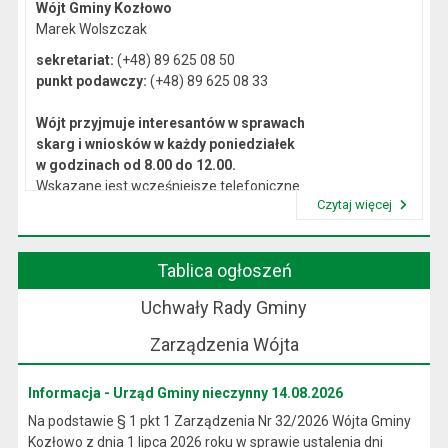
Wójt Gminy Kozłowo
Marek Wolszczak
sekretariat:
(+48) 89 625 08 50
punkt podawczy:
(+48) 89 625 08 33
Wójt przyjmuje interesantów w sprawach
skarg i wniosków w każdy poniedziałek
w godzinach od 8.00 do 12.00.
Wskazane jest wcześniejsze telefoniczne
Czytaj więcej
lub osobiste umówienie się na spotkanie.
Przeczytaj artykuł "Kierownictwo Urzędu"
Tablica ogłoszeń
Uchwały Rady Gminy
Zarządzenia Wójta
Informacja - Urząd Gminy nieczynny 14.08.2026
Na podstawie § 1 pkt 1 Zarządzenia Nr 32/2026 Wójta Gminy
Kozłowo z dnia 1 lipca 2026 roku w sprawie ustalenia dni