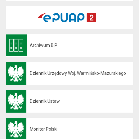
Archiwum BIP
Otwiera się w nowej karcie
Dziennik Urzędowy Woj. Warmińsko-Mazurskiego
Otwiera się w nowej karcie
Dziennik Ustaw
Otwiera się w nowej karcie
Monitor Polski
Otwiera się w nowej karcie