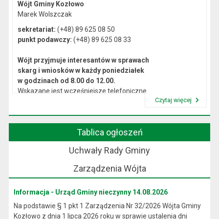
Wójt Gminy Kozłowo
Marek Wolszczak
sekretariat:
(+48) 89 625 08 50
punkt podawczy:
(+48) 89 625 08 33
Wójt przyjmuje interesantów w sprawach
skarg i wniosków w każdy poniedziałek
w godzinach od 8.00 do 12.00.
Wskazane jest wcześniejsze telefoniczne
Czytaj więcej
lub osobiste umówienie się na spotkanie.
Przeczytaj artykuł "Kierownictwo Urzędu"
Tablica ogłoszeń
Uchwały Rady Gminy
Zarządzenia Wójta
Informacja - Urząd Gminy nieczynny 14.08.2026
Na podstawie § 1 pkt 1 Zarządzenia Nr 32/2026 Wójta Gminy
Kozłowo z dnia 1 lipca 2026 roku w sprawie ustalenia dni