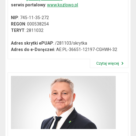
serwis portalowy
:
www.kozlowo.pl
NIP
: 745-11-35-272
REGON
: 000538254
TERYT
: 2811032
Adres skrytki ePUAP
: /281103/skrytka
Adres do e-Doręczeń
: AE:PL-36651-12197-CGHWH-32
Czytaj więcej
Przeczytaj artykuł "Dane kontaktowe"