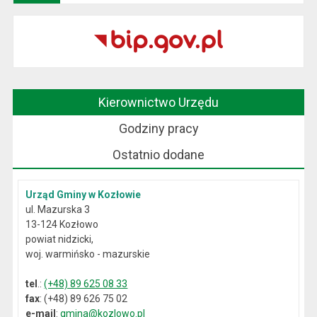
Kierownictwo Urzędu
Godziny pracy
Ostatnio dodane
Urząd Gminy w Kozłowie
ul. Mazurska 3
13-124 Kozłowo
powiat nidzicki,
woj. warmińsko - mazurskie
tel
.:
(+48) 89 625 08 33
fax
: (+48) 89 626 75 02
e-mail
:
gmina@kozlowo.pl