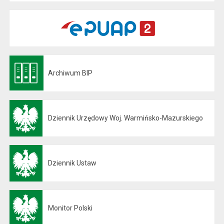
Archiwum BIP
Otwiera się w nowej karcie
Dziennik Urzędowy Woj. Warmińsko-Mazurskiego
Otwiera się w nowej karcie
Dziennik Ustaw
Otwiera się w nowej karcie
Monitor Polski
Otwiera się w nowej karcie