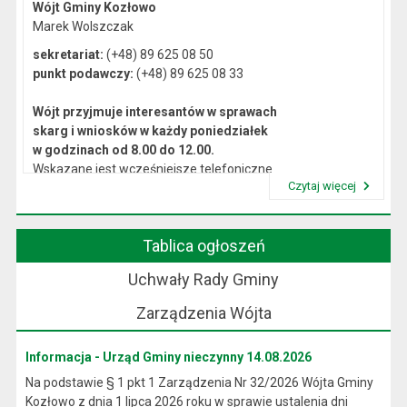
Wójt Gminy Kozłowo
Marek Wolszczak
sekretariat:
(+48) 89 625 08 50
punkt podawczy:
(+48) 89 625 08 33
Wójt przyjmuje interesantów w sprawach
skarg i wniosków w każdy poniedziałek
w godzinach od 8.00 do 12.00.
Wskazane jest wcześniejsze telefoniczne
Czytaj więcej
lub osobiste umówienie się na spotkanie.
Przeczytaj artykuł "Kierownictwo Urzędu"
Tablica ogłoszeń
Uchwały Rady Gminy
Zarządzenia Wójta
Informacja - Urząd Gminy nieczynny 14.08.2026
Na podstawie § 1 pkt 1 Zarządzenia Nr 32/2026 Wójta Gminy
Kozłowo z dnia 1 lipca 2026 roku w sprawie ustalenia dni