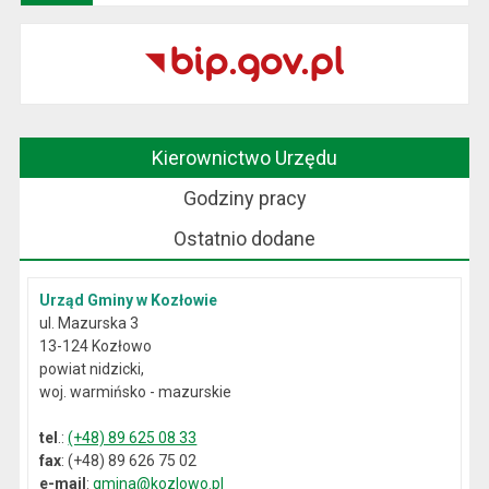
Kierownictwo Urzędu
Godziny pracy
Ostatnio dodane
Urząd Gminy w Kozłowie
ul. Mazurska 3
13-124 Kozłowo
powiat nidzicki,
woj. warmińsko - mazurskie
tel
.:
(+48) 89 625 08 33
fax
: (+48) 89 626 75 02
e-mail
:
gmina@kozlowo.pl