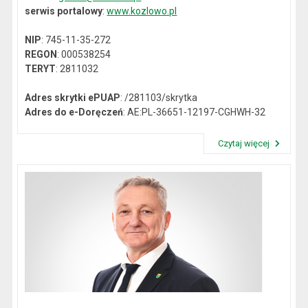
serwis portalowy
:
www.kozlowo.pl
NIP
: 745-11-35-272
REGON
: 000538254
TERYT
: 2811032
Adres skrytki ePUAP
: /281103/skrytka
Adres do e-Doręczeń
: AE:PL-36651-12197-CGHWH-32
Czytaj więcej
Przeczytaj artykuł "Dane kontaktowe"