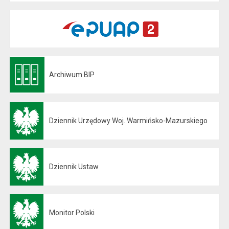
Archiwum BIP
Otwiera się w nowej karcie
Dziennik Urzędowy Woj. Warmińsko-Mazurskiego
Otwiera się w nowej karcie
Dziennik Ustaw
Otwiera się w nowej karcie
Monitor Polski
Otwiera się w nowej karcie