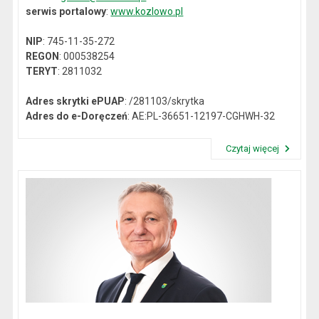
serwis portalowy
:
www.kozlowo.pl
NIP
: 745-11-35-272
REGON
: 000538254
TERYT
: 2811032
Adres skrytki ePUAP
: /281103/skrytka
Adres do e-Doręczeń
: AE:PL-36651-12197-CGHWH-32
Czytaj więcej
Przeczytaj artykuł "Dane kontaktowe"