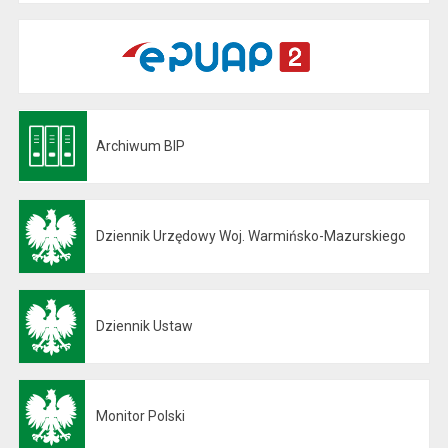
Archiwum BIP
Otwiera się w nowej karcie
Dziennik Urzędowy Woj. Warmińsko-Mazurskiego
Otwiera się w nowej karcie
Dziennik Ustaw
Otwiera się w nowej karcie
Monitor Polski
Otwiera się w nowej karcie