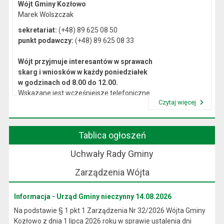
Wójt Gminy Kozłowo
Marek Wolszczak
sekretariat:
(+48) 89 625 08 50
punkt podawczy:
(+48) 89 625 08 33
Wójt przyjmuje interesantów w sprawach
skarg i wniosków w każdy poniedziałek
w godzinach od 8.00 do 12.00.
Wskazane jest wcześniejsze telefoniczne
Czytaj więcej
lub osobiste umówienie się na spotkanie.
Przeczytaj artykuł "Kierownictwo Urzędu"
Tablica ogłoszeń
Uchwały Rady Gminy
Zarządzenia Wójta
Informacja - Urząd Gminy nieczynny 14.08.2026
Na podstawie § 1 pkt 1 Zarządzenia Nr 32/2026 Wójta Gminy
Kozłowo z dnia 1 lipca 2026 roku w sprawie ustalenia dni