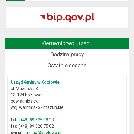
Kierownictwo Urzędu
Godziny pracy
Ostatnio dodane
Urząd Gminy w Kozłowie
ul. Mazurska 3
13-124 Kozłowo
powiat nidzicki,
woj. warmińsko - mazurskie
tel
.:
(+48) 89 625 08 33
fax
: (+48) 89 626 75 02
e-mail
:
gmina@kozlowo.pl