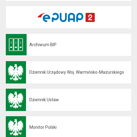
Archiwum BIP
Otwiera się w nowej karcie
Dziennik Urzędowy Woj. Warmińsko-Mazurskiego
Otwiera się w nowej karcie
Dziennik Ustaw
Otwiera się w nowej karcie
Monitor Polski
Otwiera się w nowej karcie