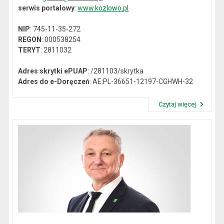
serwis portalowy
:
www.kozlowo.pl
NIP
: 745-11-35-272
REGON
: 000538254
TERYT
: 2811032
Adres skrytki ePUAP
: /281103/skrytka
Adres do e-Doręczeń
: AE:PL-36651-12197-CGHWH-32
Czytaj więcej
Przeczytaj artykuł "Dane kontaktowe"