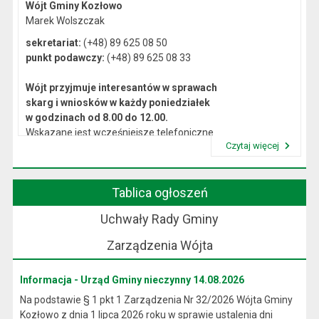
Wójt Gminy Kozłowo
Marek Wolszczak
sekretariat:
(+48) 89 625 08 50
punkt podawczy:
(+48) 89 625 08 33
Wójt przyjmuje interesantów w sprawach
skarg i wniosków w każdy poniedziałek
w godzinach od 8.00 do 12.00.
Wskazane jest wcześniejsze telefoniczne
Czytaj więcej
lub osobiste umówienie się na spotkanie.
Przeczytaj artykuł "Kierownictwo Urzędu"
Tablica ogłoszeń
Uchwały Rady Gminy
Zarządzenia Wójta
Informacja - Urząd Gminy nieczynny 14.08.2026
Na podstawie § 1 pkt 1 Zarządzenia Nr 32/2026 Wójta Gminy
Kozłowo z dnia 1 lipca 2026 roku w sprawie ustalenia dni