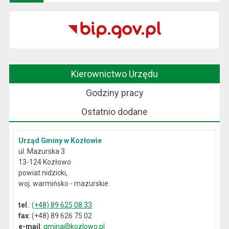
Kierownictwo Urzędu
Godziny pracy
Ostatnio dodane
Urząd Gminy w Kozłowie
ul. Mazurska 3
13-124 Kozłowo
powiat nidzicki,
woj. warmińsko - mazurskie
tel
.:
(+48) 89 625 08 33
fax
: (+48) 89 626 75 02
e-mail
:
gmina@kozlowo.pl