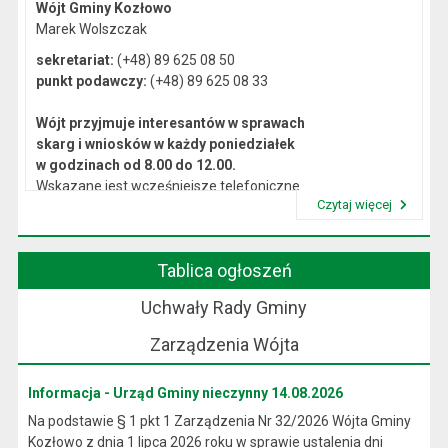
Wójt Gminy Kozłowo
Marek Wolszczak
sekretariat:
(+48) 89 625 08 50
punkt podawczy:
(+48) 89 625 08 33
Wójt przyjmuje interesantów w sprawach
skarg i wniosków w każdy poniedziałek
w godzinach od 8.00 do 12.00.
Wskazane jest wcześniejsze telefoniczne
Czytaj więcej
lub osobiste umówienie się na spotkanie.
Przeczytaj artykuł "Kierownictwo Urzędu"
Tablica ogłoszeń
Uchwały Rady Gminy
Zarządzenia Wójta
Informacja - Urząd Gminy nieczynny 14.08.2026
Na podstawie § 1 pkt 1 Zarządzenia Nr 32/2026 Wójta Gminy
Kozłowo z dnia 1 lipca 2026 roku w sprawie ustalenia dni