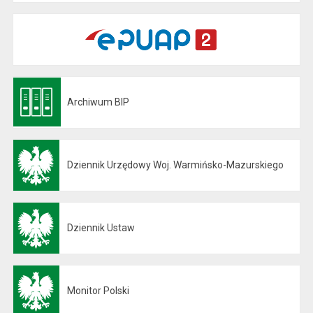
Archiwum BIP
Otwiera się w nowej karcie
Dziennik Urzędowy Woj. Warmińsko-Mazurskiego
Otwiera się w nowej karcie
Dziennik Ustaw
Otwiera się w nowej karcie
Monitor Polski
Otwiera się w nowej karcie