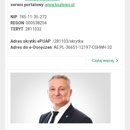
serwis portalowy
:
www.kozlowo.pl
NIP
: 745-11-35-272
REGON
: 000538254
TERYT
: 2811032
Adres skrytki ePUAP
: /281103/skrytka
Adres do e-Doręczeń
: AE:PL-36651-12197-CGHWH-32
Czytaj więcej
Przeczytaj artykuł "Dane kontaktowe"