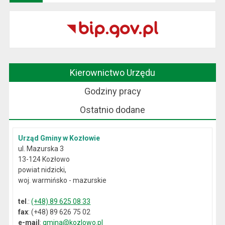
Kierownictwo Urzędu
Godziny pracy
Ostatnio dodane
Urząd Gminy w Kozłowie
ul. Mazurska 3
13-124 Kozłowo
powiat nidzicki,
woj. warmińsko - mazurskie
tel
.:
(+48) 89 625 08 33
fax
: (+48) 89 626 75 02
e-mail
:
gmina@kozlowo.pl