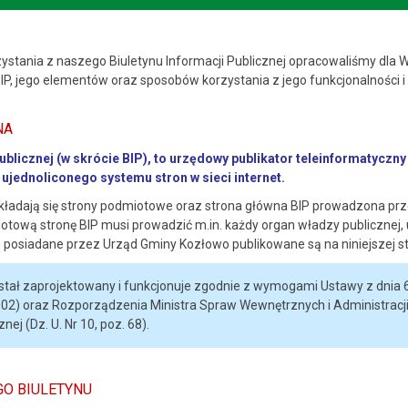
zystania z naszego Biuletynu Informacji Publicznej opracowaliśmy dla 
BIP, jego elementów oraz sposobów korzystania z jego funkcjonalności 
NA
Publicznej (w skrócie BIP), to urzędowy publikator teleinformatycz
i ujednoliconego systemu stron w sieci internet.
składają się strony podmiotowe oraz strona główna BIP prowadzona prz
otową stronę BIP musi prowadzić m.in. każdy organ władzy publicznej, u
 posiadane przez Urząd Gminy Kozłowo publikowane są na niniejszej st
stał zaprojektowany i funkcjonuje zgodnie z wymogami Ustawy z dnia 6 wr
902) oraz Rozporządzenia Ministra Spraw Wewnętrznych i Administracji 
nej (Dz. U. Nr 10, poz. 68).
O BIULETYNU