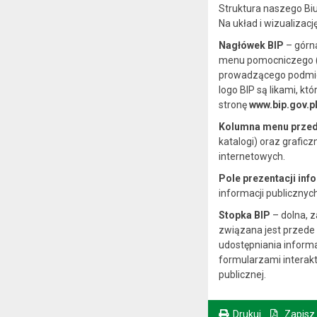
Struktura naszego Biu
Na układ i wizualizacj
Nagłówek BIP
– górna
menu pomocniczego (w
prowadzącego podmioto
logo BIP są likami, k
stronę
www.bip.gov.p
Kolumna menu prze
katalogi) oraz grafic
internetowych.
Pole prezentacji inf
informacji publiczny
Stopka BIP
– dolna, z
związana jest przede 
udostępniania informa
formularzami interakt
publicznej.
Drukuj
Zapisz