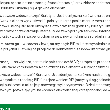
letynu oparta jest na stronie głównej (startowej) oraz zbiorze podstro
ę Biuletynu składają się 4 główne elementy:
, zawsze widoczna część Biuletynu. Jest identyczna zarówno na stronie 
raz z oknem wyszukiwarki), pola tytułu oraz paska menu z menu po
wą stronę BIP, herb Gminy Kozłowo oraz znak graficzny Biuletynu Inf
tórych wybór przekierowuje internautę do zewnętrznych serwisów interne
l
. Każdy z tych serwisów uruchamia się w nowym oknie przeglądarki int
dmiotowego
– widoczna z lewej strony część BIP, w której wyświetlaj
zne przyciski, ułatwiające przejście do konkretnych zasobów informacy
ormacji
– największa, centralnie położona część BIP, służąca do przede
ch, ale także komunikatów technicznych lub elementów funkcjonalnyc
awsze widoczna część Biuletynu. Jest identyczna zarówno na stronie gł
wszystkim z redakcją BIP, funkcjonowaniem BIP (statystyki oglądalności
cji publicznej, a także jej ponownego wykorzystywania. Dzięki stoso
ywnymi pozwalającymi na wysłanie elektronicznej korespondencji do w
 do PDF