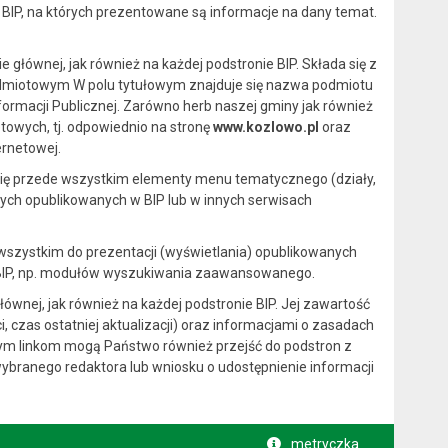
n BIP, na których prezentowane są informacje na dany temat.
głównej, jak również na każdej podstronie BIP. Składa się z
dmiotowym W polu tytułowym znajduje się nazwa podmiotu
ormacji Publicznej. Zarówno herb naszej gminy jak również
towych, tj. odpowiednio na stronę
www.kozlowo.pl
oraz
ernetowej.
ą się przede wszystkim elementy menu tematycznego (działy,
jnych opublikowanych w BIP lub w innych serwisach
 wszystkim do prezentacji (wyświetlania) opublikowanych
h BIP, np. modułów wyszukiwania zaawansowanego.
ównej, jak również na każdej podstronie BIP. Jej zawartość
, czas ostatniej aktualizacji) oraz informacjami o zasadach
wnym linkom mogą Państwo również przejść do podstron z
ybranego redaktora lub wniosku o udostępnienie informacji
metryczka