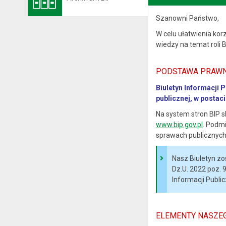
Szanowni Państwo,
W celu ułatwienia kor
wiedzy na temat roli 
PODSTAWA PRAW
Biuletyn Informacji 
publicznej, w postac
Na system stron BIP 
www.bip.gov.pl
. Podmi
sprawach publicznych
Nasz Biuletyn zo
Dz.U. 2022 poz. 
Informacji Publicz
ELEMENTY NASZEG