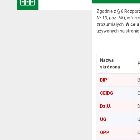
Zgodnie z § 6 Rozporz
Nr 10, poz. 68
), infor
zrozumiałych.
W celu
używanych na stronie
Nazwa
P
skrócona
BIP
B
CEIDG
C
Dz.U.
D
UG
U
OPP
O