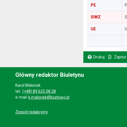
PE
P
SIWZ
S
UE
U
Drukuj
Zapisz
. Ta sama treść dostępna jest na bieżącej stronie
Główny redaktor Biuletynu
Karol Malonek
tel.:
(+48) 89 625 08 28
e-mail:
k.malonek@kozlowo.pl
Zespół redakcyjny