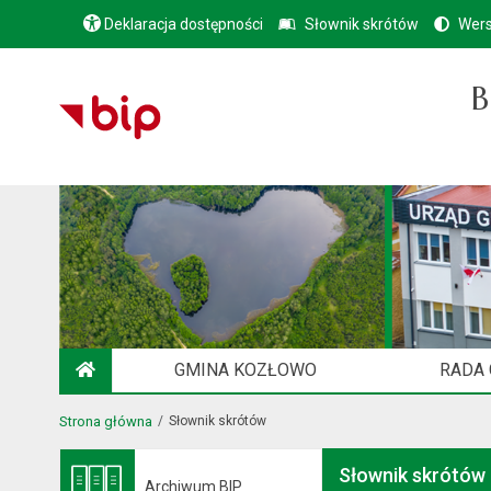
Deklaracja dostępności
Słownik skrótów
Wers
B
GMINA KOZŁOWO
RADA
STRONA GŁÓWNA
Strona główna
Słownik skrótów
Słownik skrótów
Archiwum BIP
Otwiera się w nowej karcie