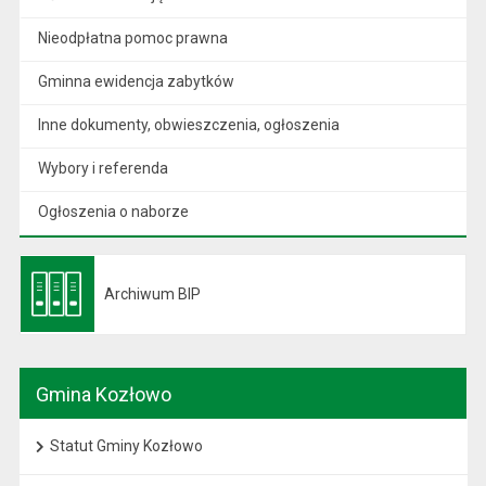
Nieodpłatna pomoc prawna
Gminna ewidencja zabytków
Inne dokumenty, obwieszczenia, ogłoszenia
Wybory i referenda
Ogłoszenia o naborze
Archiwum BIP
Otwiera się w nowej karcie
Gmina Kozłowo
Statut Gminy Kozłowo