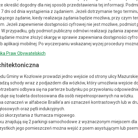
e określić dogodny dla niej sposób przedstawienia tej informacji. Podm
gu 7 dni od dnia wystąpienia z żądaniem. Jeżeli dotrzymanie tego termin
ącego żądanie, kiedy realizacja żądania będzie możliwa, przy czym ter
em. Jeżeli zapewnienie dostępności cyfrowej nie jest możliwe, podmi
. W przypadku, gdy podmiot publiczny odmówi realizacji żądania zape
żądanie możne złożyć skargę w sprawie zapewniana dostępności cyfrowej
lub aplikacji mobilnej. Po wyczerpaniu wskazanej wyżej procedury moż
nika Praw Obywatelskich
hitektoniczna
u Gminy w Kozłowie prowadzi jedno wejście od strony ulicy Mazurskiej
adzą schody wraz z podjazdem dla wózków, który umożliwia wejście do 
trzebami odbywa się na parterze budynku po przywołaniu odpowiedni
jduje się toaleta dostosowana dla osób niepełnosprawnych na wózku.
a oznaczeń w alfabecie Braille’a ani oznaczeń kontrastowych lub w d
głosowych oraz pętli indukcyjnych.
ci skorzystania z tłumacza migowego.
ku znajdują się 2 parkingi samochodowe z wyznaczonym miejscem dla
zystkich jego pomieszczeń można wejść z psem asystującym lub pse