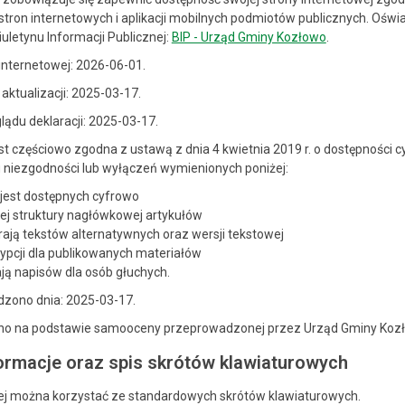
stron internetowych i aplikacji mobilnych podmiotów publicznych. Oś
uletynu Informacji Publicznej:
BIP - Urząd Gminy Kozłowo
.
 internetowej:
2026-06-01
.
 aktualizacji:
2025-03-17
.
lądu deklaracji:
2025-03-17
.
st
częściowo zgodna
z ustawą z dnia 4 kwietnia 2019 r. o dostępności 
 niezgodności lub wyłączeń wymienionych poniżej:
 jest dostępnych cyfrowo
ej struktury nagłówkowej artykułów
erają tekstów alternatywnych oraz wersji tekstowej
rypcji dla publikowanych materiałów
ają napisów dla osób głuchych.
dzono dnia:
2025-03-17.
ono na podstawie samooceny przeprowadzonej przez Urząd Gminy Koz
rmacje oraz spis skrótów klawiaturowych
wej można korzystać ze standardowych skrótów klawiaturowych.