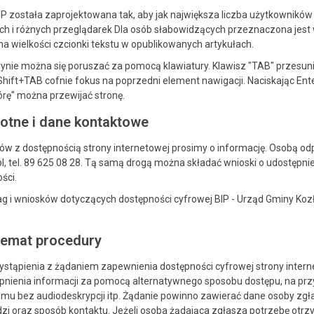
P została zaprojektowana tak, aby jak największa liczba użytkowników
h i różnych przeglądarek Dla osób słabowidzących przeznaczona jest 
na wielkości czcionki tekstu w opublikowanych artykułach.
ynie można się poruszać za pomocą klawiatury. Klawisz "TAB" przesunie 
hift+TAB cofnie fokus na poprzedni element nawigacji. Naciskając En
górę" można przewijać stronę.
otne i dane kontaktowe
 z dostępnością strony internetowej prosimy o informację. Osobą odpo
 tel. 89 625 08 28. Tą samą drogą można składać wnioski o udostępnie
ści.
g i wniosków dotyczących dostępności cyfrowej BIP - Urząd Gminy Koz
temat procedury
tąpienia z żądaniem zapewnienia dostępności cyfrowej strony interneto
pnienia informacji za pomocą alternatywnego sposobu dostępu, na pr
ilmu bez audiodeskrypcji itp. Żądanie powinno zawierać dane osoby zgła
odzi oraz sposób kontaktu. Jeżeli osoba żądająca zgłasza potrzebę ot