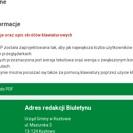
lne
ormacje
e oraz opis skrótów klawiaturowych
P została zaprojektowana tak, aby jak największa liczba użytkowników
h przeglądarkach.
ch przeznaczona jest wersja tekstowa oraz wersja o zwiększonym kontr
ułach.
ynie można poruszać się także za pomocą klawiatury poprzez użycie kla
 do PDF
Adres redakcji Biuletynu
Urząd Gminy w Kozłowie
ul. Mazurska 3
13-124 Kozłowo