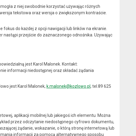
 mogła z niej swobodnie korzystać używając różnych
wersja tekstowa oraz wersja o zwiększonym kontraście.
fokus do każdej z opcji nawigacji lub linków na ekranie.
ter nastąpi przejście do zaznaczonego odnośnika. Używając
wiedzialną jest Karol Malonek. Kontakt:
nie informacji niedostępnej oraz składać żądania
łowo jest
Karol Malonek
,
k.malonek@kozlowo.pl
, tel.
89 625
wej, aplikacji mobilnej lub jakiegoś ich elementu. Można
zykład przez odczytanie niedostępnego cyfrowo dokumentu,
szającej żądanie, wskazanie, o którą stronę internetową lub
rzymania informacji za pomocą alternatywnego sposobu