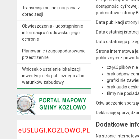
dostępności cyfrowej 
Transmisja online i nagrania z
podmiotowej strony Bi
obrad sesji
Data publikacji strony
Obwieszczenia - udostępnienie
Data ostatniej istotnej
informacji o środowisku i jego
ochronie
Data ostatniego przeg
Planowanie i zagospodarowanie
Strona internetowa je
przestrzenne
publicznych z powodu
część plików nie
Wniosek o ustalenie lokalizacji
brak odpowiedni
inwestycji celu publicznego albo
grafiki nie zawi
warunków zabudowy
brak audio desk
filmy nie posiad
Oświadczenie sporzą
Deklarację sporządz
Dodatkowe info
Na stronie interneto