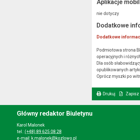
Aplikacje mobi
nie dotyczy
Dodatkowe inf
Dodatkowe informacj
Podmiotowa strona BI
operacyjnych i różnyc
Dla osób słabowidzący
opublikowanych artyk
Oprócz myszki po witr
Drukuj
Zapisz
. Ta sama treść dostępna jest na bieżącej stronie
Główny redaktor Biuletynu
Karol Malonek
tel.:
(+48) 89 625 08 28
e-mail:
k.malonek@kozlowo.pl