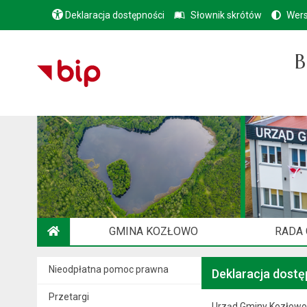
Deklaracja dostępności
Słownik skrótów
Wers
B
GMINA KOZŁOWO
RADA
STRONA GŁÓWNA
Nieodpłatna pomoc prawna
Deklaracja dostę
Przetargi
Urząd Gminy Kozłowo z