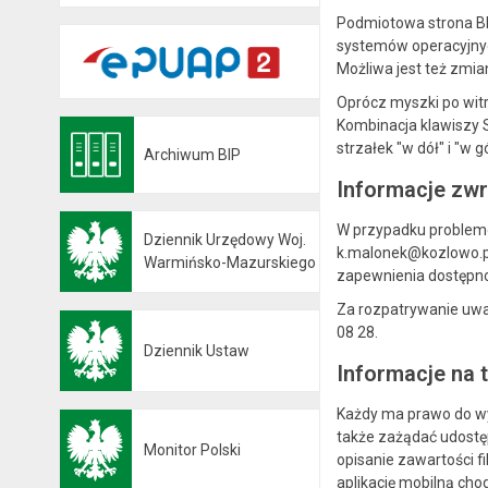
Podmiotowa strona BI
systemów operacyjnyc
Możliwa jest też zmia
Oprócz myszki po witr
Kombinacja klawiszy S
strzałek "w dół" i "w 
Archiwum BIP
Otwiera się w nowej karcie
Informacje zwr
W przypadku problemów
Dziennik Urzędowy Woj.
k.malonek@kozlowo.pl,
Otwiera się w nowej karcie
Warmińsko-Mazurskiego
zapewnienia dostępno
Za rozpatrywanie uwa
08 28
.
Dziennik Ustaw
Otwiera się w nowej karcie
Informacje na 
Każdy ma prawo do wys
także zażądać udostę
Monitor Polski
opisanie zawartości f
Otwiera się w nowej karcie
aplikację mobilną ch