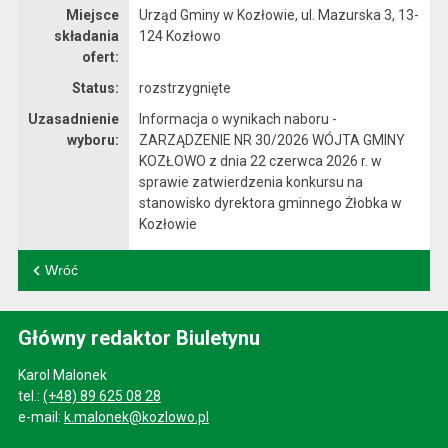
Miejsce
Urząd Gminy w Kozłowie, ul. Mazurska 3, 13-
składania
124 Kozłowo
ofert:
Status:
rozstrzygnięte
Uzasadnienie
Informacja o wynikach naboru -
wyboru:
ZARZĄDZENIE NR 30/2026 WÓJTA GMINY
KOZŁOWO z dnia 22 czerwca 2026 r. w
sprawie zatwierdzenia konkursu na
stanowisko dyrektora gminnego Żłobka w
Kozłowie
Wróć
Główny redaktor Biuletynu
Karol Malonek
tel.:
(+48) 89 625 08 28
e-mail:
k.malonek@kozlowo.pl