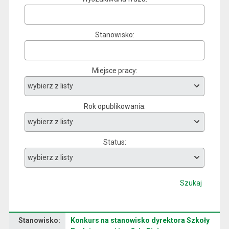
Stanowisko
Miejsce pracy
Rok opublikowania
Status
Szukaj
Stanowisko:
Konkurs na stanowisko dyrektora Szkoły
Dane dotyczące rekrutacji na stanowisko Konkurs na stanowisko dyrektora Szkoły Podstawowej im. Orła Białego w Zaborowie