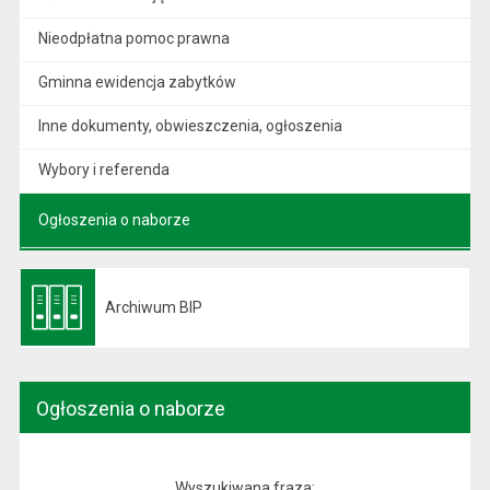
Nieodpłatna pomoc prawna
Gminna ewidencja zabytków
Inne dokumenty, obwieszczenia, ogłoszenia
Wybory i referenda
Ogłoszenia o naborze
Archiwum BIP
Otwiera się w nowej karcie
Ogłoszenia o naborze
Wyszukiwana fraza