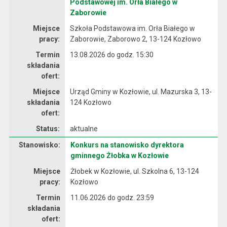
Podstawowej im. Orła Białego w
Zaborowie
Miejsce
Szkoła Podstawowa im. Orła Białego w
pracy:
Zaborowie, Zaborowo 2, 13-124 Kozłowo
Termin
13.08.2026 do godz. 15:30
składania
ofert:
Miejsce
Urząd Gminy w Kozłowie, ul. Mazurska 3, 13-
składania
124 Kozłowo
ofert:
Status:
aktualne
Stanowisko:
Konkurs na stanowisko dyrektora
Dane dotyczące rekrutacji na stanowisko Konkurs na stanowisko dyrektora gminnego Żłobka w Kozłowie
gminnego Żłobka w Kozłowie
Miejsce
Żłobek w Kozłowie, ul. Szkolna 6, 13-124
pracy:
Kozłowo
Termin
11.06.2026 do godz. 23:59
składania
ofert: