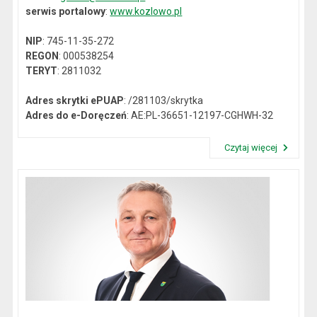
serwis portalowy
:
www.kozlowo.pl
NIP
: 745-11-35-272
REGON
: 000538254
TERYT
: 2811032
Adres skrytki ePUAP
: /281103/skrytka
Adres do e-Doręczeń
: AE:PL-36651-12197-CGHWH-32
Czytaj więcej
Przeczytaj artykuł "Dane kontaktowe"