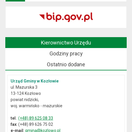
Kierownictwo Urzędu
Godziny pracy
Ostatnio dodane
Urząd Gminy w Kozłowie
ul. Mazurska 3
13-124 Kozłowo
powiat nidzicki,
woj. warmińsko - mazurskie
tel
.:
(+48) 89 625 08 33
fax
: (+48) 89 626 75 02
e-mail
:
gmina@kozlowo.pl