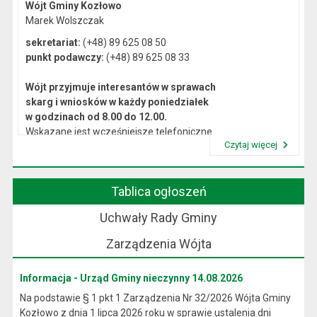
Wójt Gminy Kozłowo
Marek Wolszczak
sekretariat:
(+48) 89 625 08 50
punkt podawczy:
(+48) 89 625 08 33
Wójt przyjmuje interesantów w sprawach
skarg i wniosków w każdy poniedziałek
w godzinach od 8.00 do 12.00.
Wskazane jest wcześniejsze telefoniczne
Czytaj więcej
lub osobiste umówienie się na spotkanie.
Przeczytaj artykuł "Kierownictwo Urzędu"
Tablica ogłoszeń
Uchwały Rady Gminy
Zarządzenia Wójta
Informacja - Urząd Gminy nieczynny 14.08.2026
Na podstawie § 1 pkt 1 Zarządzenia Nr 32/2026 Wójta Gminy
Kozłowo z dnia 1 lipca 2026 roku w sprawie ustalenia dni