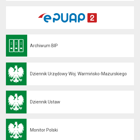
Archiwum BIP
Otwiera się w nowej karcie
Dziennik Urzędowy Woj. Warmińsko-Mazurskiego
Otwiera się w nowej karcie
Dziennik Ustaw
Otwiera się w nowej karcie
Monitor Polski
Otwiera się w nowej karcie