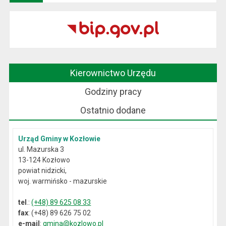
Kierownictwo Urzędu
Godziny pracy
Ostatnio dodane
Urząd Gminy w Kozłowie
ul. Mazurska 3
13-124 Kozłowo
powiat nidzicki,
woj. warmińsko - mazurskie
tel
.:
(+48) 89 625 08 33
fax
: (+48) 89 626 75 02
e-mail
:
gmina@kozlowo.pl