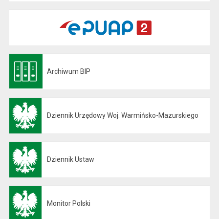
Archiwum BIP
Otwiera się w nowej karcie
Dziennik Urzędowy Woj. Warmińsko-Mazurskiego
Otwiera się w nowej karcie
Dziennik Ustaw
Otwiera się w nowej karcie
Monitor Polski
Otwiera się w nowej karcie