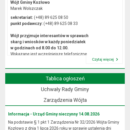
Wójt Gminy Kozłowo
Marek Wolszczak
sekretariat:
(+48) 89 625 08 50
punkt podawczy:
(+48) 89 625 08 33
Wójt przyjmuje interesantów w sprawach
skarg i wniosków w każdy poniedziałek
w godzinach od 8.00 do 12.00.
Wskazane jest wcześniejsze telefoniczne
Czytaj więcej
lub osobiste umówienie się na spotkanie.
Przeczytaj artykuł "Kierownictwo Urzędu"
Tablica ogłoszeń
Uchwały Rady Gminy
Zarządzenia Wójta
Informacja - Urząd Gminy nieczynny 14.08.2026
Na podstawie § 1 pkt 1 Zarządzenia Nr 32/2026 Wójta Gminy
Kozłowo z dnia 1 lipca 2026 roku w sprawie ustalenia dni