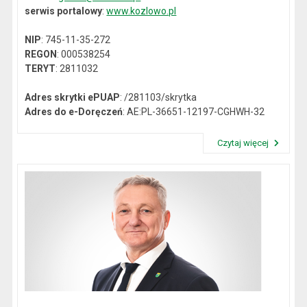
serwis portalowy
:
www.kozlowo.pl
NIP
: 745-11-35-272
REGON
: 000538254
TERYT
: 2811032
Adres skrytki ePUAP
: /281103/skrytka
Adres do e-Doręczeń
: AE:PL-36651-12197-CGHWH-32
Czytaj więcej
Przeczytaj artykuł "Dane kontaktowe"