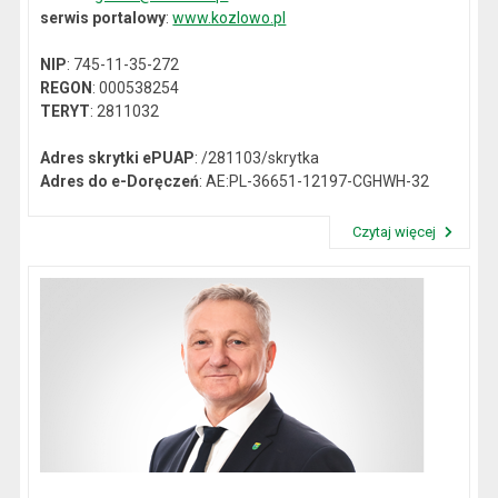
serwis portalowy
:
www.kozlowo.pl
NIP
: 745-11-35-272
REGON
: 000538254
TERYT
: 2811032
Adres skrytki ePUAP
: /281103/skrytka
Adres do e-Doręczeń
: AE:PL-36651-12197-CGHWH-32
Czytaj więcej
Przeczytaj artykuł "Dane kontaktowe"