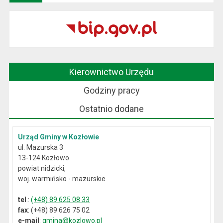
Kierownictwo Urzędu
Godziny pracy
Ostatnio dodane
Urząd Gminy w Kozłowie
ul. Mazurska 3
13-124 Kozłowo
powiat nidzicki,
woj. warmińsko - mazurskie
tel
.:
(+48) 89 625 08 33
fax
: (+48) 89 626 75 02
e-mail
:
gmina@kozlowo.pl