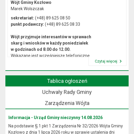
Wójt Gminy Kozłowo
Marek Wolszczak
sekretariat:
(+48) 89 625 08 50
punkt podawczy:
(+48) 89 625 08 33
Wójt przyjmuje interesantów w sprawach
skarg i wniosków w każdy poniedziałek
w godzinach od 8.00 do 12.00.
Wskazane jest wcześniejsze telefoniczne
Czytaj więcej
lub osobiste umówienie się na spotkanie.
Przeczytaj artykuł "Kierownictwo Urzędu"
Tablica ogłoszeń
Uchwały Rady Gminy
Zarządzenia Wójta
Informacja - Urząd Gminy nieczynny 14.08.2026
Na podstawie § 1 pkt 1 Zarządzenia Nr 32/2026 Wójta Gminy
Kozłowo z dnia 1 lipca 2026 roku w sprawie ustalenia dni