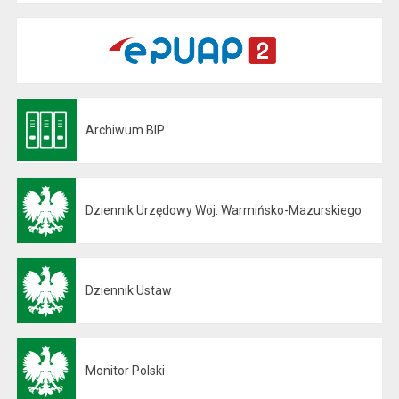
Archiwum BIP
Otwiera się w nowej karcie
Dziennik Urzędowy Woj. Warmińsko-Mazurskiego
Otwiera się w nowej karcie
Dziennik Ustaw
Otwiera się w nowej karcie
Monitor Polski
Otwiera się w nowej karcie