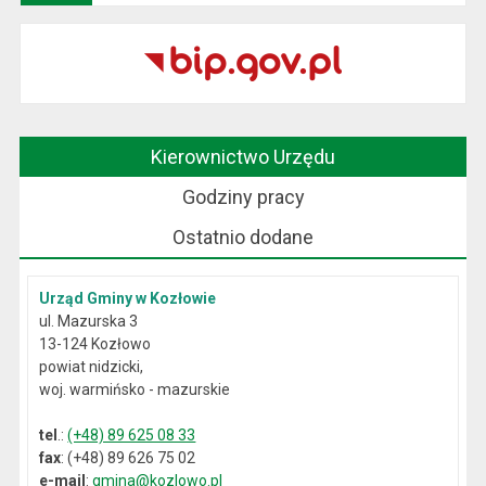
Kierownictwo Urzędu
Godziny pracy
Ostatnio dodane
Urząd Gminy w Kozłowie
ul. Mazurska 3
13-124 Kozłowo
powiat nidzicki,
woj. warmińsko - mazurskie
tel
.:
(+48) 89 625 08 33
fax
: (+48) 89 626 75 02
e-mail
:
gmina@kozlowo.pl