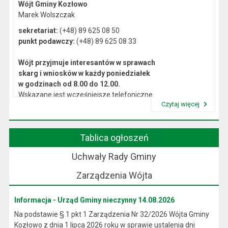
Wójt Gminy Kozłowo
Marek Wolszczak
sekretariat:
(+48) 89 625 08 50
punkt podawczy:
(+48) 89 625 08 33
Wójt przyjmuje interesantów w sprawach
skarg i wniosków w każdy poniedziałek
w godzinach od 8.00 do 12.00.
Wskazane jest wcześniejsze telefoniczne
Czytaj więcej
lub osobiste umówienie się na spotkanie.
Przeczytaj artykuł "Kierownictwo Urzędu"
Tablica ogłoszeń
Uchwały Rady Gminy
Zarządzenia Wójta
Informacja - Urząd Gminy nieczynny 14.08.2026
Na podstawie § 1 pkt 1 Zarządzenia Nr 32/2026 Wójta Gminy
Kozłowo z dnia 1 lipca 2026 roku w sprawie ustalenia dni