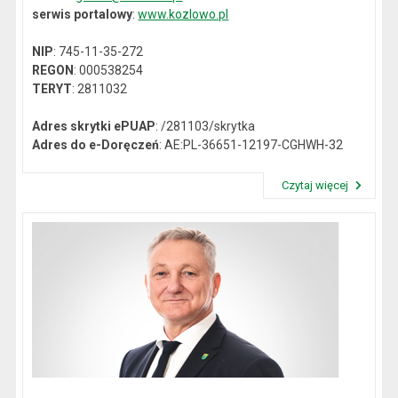
serwis portalowy
:
www.kozlowo.pl
NIP
: 745-11-35-272
REGON
: 000538254
TERYT
: 2811032
Adres skrytki ePUAP
: /281103/skrytka
Adres do e-Doręczeń
: AE:PL-36651-12197-CGHWH-32
Czytaj więcej
Przeczytaj artykuł "Dane kontaktowe"